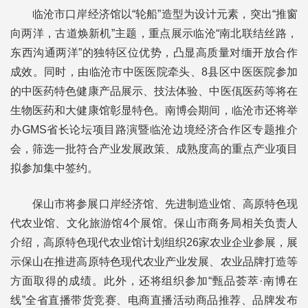
临沧市口岸经济馆以“轮船”造型为设计元素，突出“推窗
向两洋，古道焕新机”主题，重点展示临沧“南北联结丝路，
东西沟通两洋”的独特区位优势，凸显高质量对缅开放合作
成效。同时，由临沧市中医医院牵头、8县区中医医院参加
的中医药特色健康产品展示、技法体验、中医佤医药等将在
生物医药和大健康馆彰显特色。南博会期间，临沧市还将举
办GMS省长论坛项目路演暨临沧边境经济合作区专题推介
会，筛选一批符合产业发展政策、成熟度高的重点产业项目
拟参加集中签约。
保山市将参展口岸经济馆、先进制造业馆、高原特色现
代农业馆、文化旅游馆4个展馆。保山市商务局相关负责人
介绍，高原特色现代农业馆计划组织26家农业企业参展，展
示保山在推进高原特色现代农业产业发展、农业品牌打造等
方面取得的成绩。此外，还将组织参加“甄品荟萃·南博在
线”全省直播带货竞赛、电商直播活动商品推荐、品牌发布