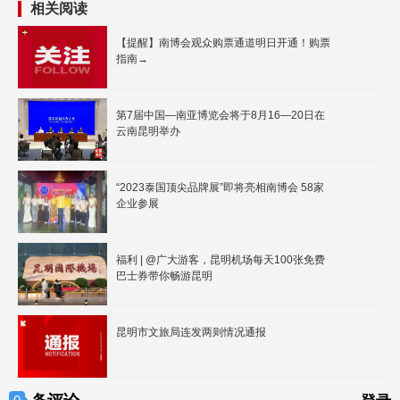
相关阅读
【提醒】南博会观众购票通道明日开通！购票
指南→
第7届中国—南亚博览会将于8月16—20日在
云南昆明举办
“2023泰国顶尖品牌展”即将亮相南博会 58家
企业参展
福利 | @广大游客，昆明机场每天100张免费
巴士券带你畅游昆明
昆明市文旅局连发两则情况通报