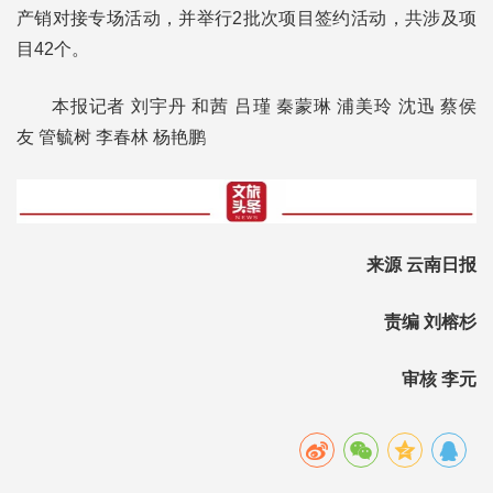
产销对接专场活动，并举行2批次项目签约活动，共涉及项
目42个。
本报记者 刘宇丹 和茜 吕瑾 秦蒙琳 浦美玲 沈迅 蔡侯
友 管毓树 李春林 杨艳鹏
来源 云南日报
责编 刘榕杉
审核 李元