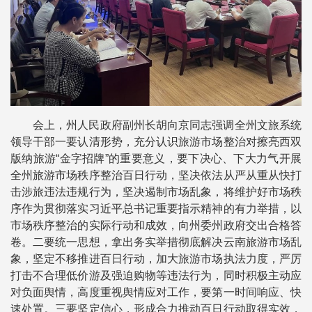
会上，州人民政府副州长胡向京同志强调全州文旅系统
领导干部一要认清形势，充分认识旅游市场整治对擦亮西双
版纳旅游“金字招牌”的重要意义，要下决心、下大力气开展
全州旅游市场秩序整治百日行动，坚决依法从严从重从快打
击涉旅违法违规行为，坚决遏制市场乱象，将维护好市场秩
序作为贯彻落实习近平总书记重要指示精神的有力举措，以
市场秩序整治的实际行动和成效，向州委州政府交出合格答
卷。二要统一思想，拿出务实举措彻底解决云南旅游市场乱
象，坚定不移推进百日行动，加大旅游市场执法力度，严厉
打击不合理低价游及强迫购物等违法行为，同时积极主动应
对负面舆情，高度重视舆情应对工作，要第一时间响应、快
速处置。三要坚定信心，形成合力推动百日行动取得实效，