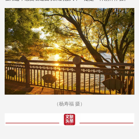
（杨寿福 摄）