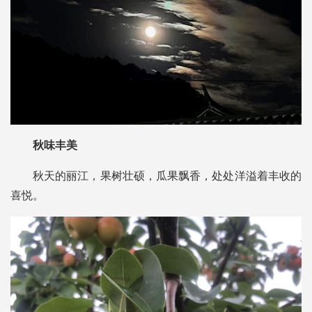
秋味丰美
秋天的丽江，果树壮硕，瓜果飘香，处处洋溢着丰收的
喜悦。