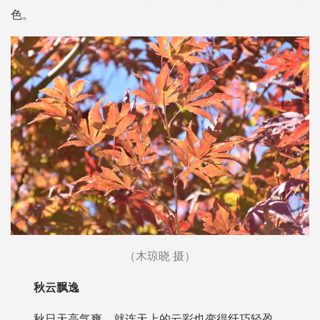
色。
（木琼晓 摄）
秋云飘逸
秋日天高气爽，就连天上的云彩也变得纤巧轻盈。