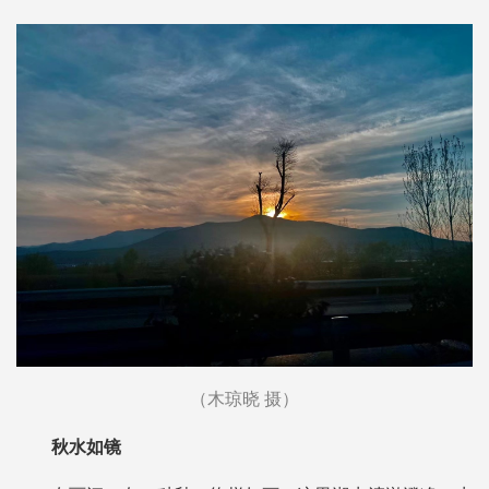
（木琼晓 摄）
秋水如镜