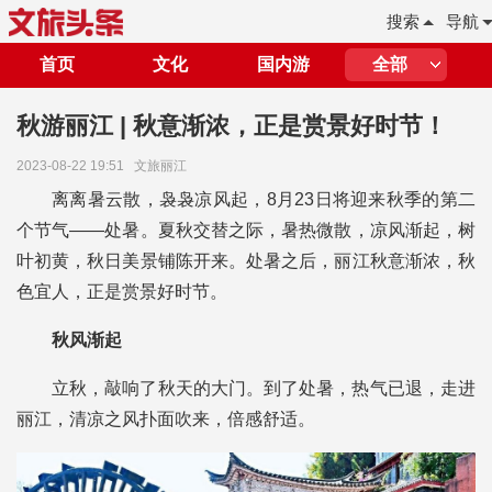
搜索
导航
首页
文化
国内游
全部
秋游丽江 | 秋意渐浓，正是赏景好时节！
2023-08-22 19:51
文旅丽江
离离暑云散，袅袅凉风起，8月23日将迎来秋季的第二
个节气——处暑。夏秋交替之际，暑热微散，凉风渐起，树
叶初黄，秋日美景铺陈开来。处暑之后，丽江秋意渐浓，秋
色宜人，正是赏景好时节。
秋风渐起
立秋，敲响了秋天的大门。到了处暑，热气已退，走进
丽江，清凉之风扑面吹来，倍感舒适。