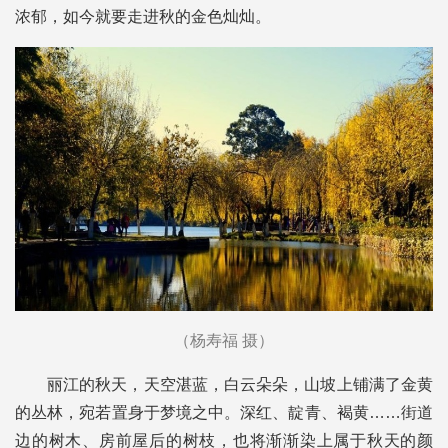
浓郁，如今就要走进秋的金色灿灿。
（杨寿福 摄）
丽江的秋天，天空湛蓝，白云朵朵，山坡上铺满了金黄
的丛林，宛若置身于梦境之中。深红、靛青、褐黄……街道
边的树木、房前屋后的树枝，也将渐渐染上属于秋天的颜