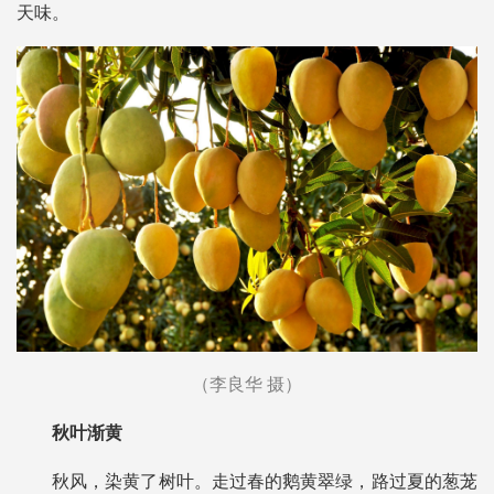
天味。
（李良华 摄）
秋叶渐黄
秋风，染黄了树叶。走过春的鹅黄翠绿，路过夏的葱茏