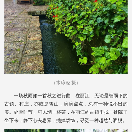
（木琼晓 摄）
一场秋雨如一首秋之进行曲，在丽江，无论是细雨下的
古镇、村庄，亦或是雪山，滴滴点点，总有一种说不出的
美。处暑时节，可以沏一杯茶，在丽江的古镇里找一处院子
坐下来，静下心去思索，抛掉烦恼，寻觅一种超然与洒脱。