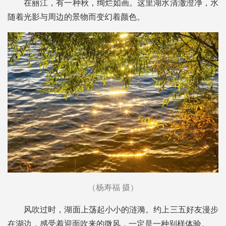
在丽江，有一种秋，绚烂如画。这里湖水清澈澄净，水
随着光影与周边的景物而变幻着颜色。
（杨寿福 摄）
风吹过时，湖面上荡起小小的涟漪。约上三五好友漫步
在湖边，感受着迎面吹来的微风，一定是一种别样体验。