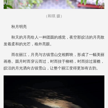
（和琪
摄
）
秋月明亮
秋天的月亮给人一种团圆的感觉，夜空那皎洁的月亮散
发着柔和的光芒，格外亮眼。
而在丽江，月亮与古镇雪山交相辉映，形成了一幅美丽
画卷。圆月时而穿云而过，时而挂于柳稍，时而掠过屋檐，
皎洁的月光洒向古镇雪山，让整个丽江变得更加有古韵。