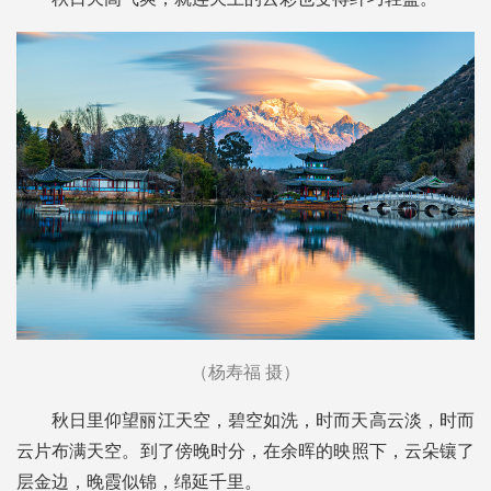
（杨寿福 摄）
秋日里仰望丽江天空，碧空如洗，时而天高云淡，时而
云片布满天空。到了傍晚时分，在余晖的映照下，云朵镶了
层金边，晚霞似锦，绵延千里。