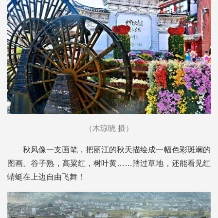
（木琼晓 摄）
秋风像一支画笔，把丽江的秋天描绘成一幅色彩斑斓的
图画。谷子熟，高粱红，树叶黄……踏过草地，还能看见红
蜻蜓在上边自由飞舞！