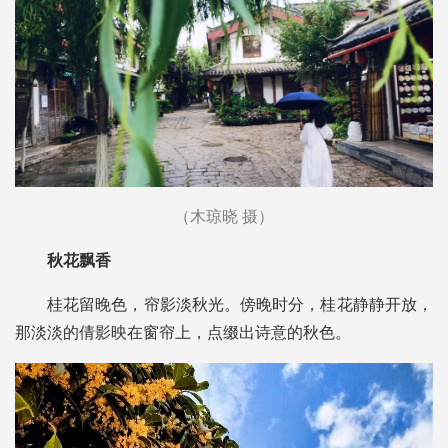
（木琼晓 摄）
秋花飘香
桂花留晚色，帘影淡秋光。傍晚时分，桂花静静开放，
那淡淡的倩影映在窗帘上，点缀出诗意的秋色。