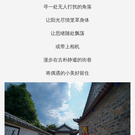
寻一处无人打扰的角落
让阳光尽情笼罩身体
让思绪随处飘荡
或带上相机
漫步在古朴静谧的街巷
将偶遇的小美好留住