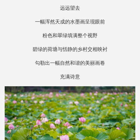
远远望去
一幅浑然天成的水墨画呈现眼前
粉色和翠绿填满整个视野
碧绿的荷塘与恬静的乡村交相映衬
勾勒出一幅自然和谐的美丽画卷
充满诗意