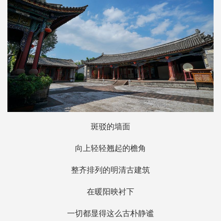
斑驳的墙面
向上轻轻翘起的檐角
整齐排列的明清古建筑
在暖阳映衬下
一切都显得这么古朴静谧