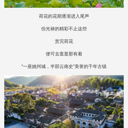
荷花的花期逐渐进入尾声
但光禄的精彩不止这些
赏完荷花
便可去逛逛那有着
“一座姚州城，半部云南史”美誉的千年古镇