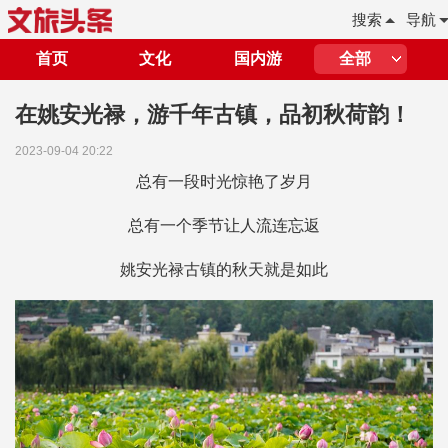
搜索
导航
首页
文化
国内游
全部
在姚安光禄，游千年古镇，品初秋荷韵！
2023-09-04 20:22
总有一段时光惊艳了岁月
总有一个季节让人流连忘返
姚安光禄古镇的秋天就是如此