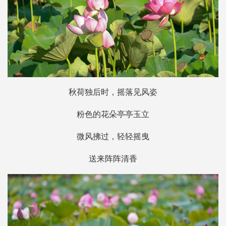
秋荷独后时，摇落见风姿
粉色的花朵亭亭玉立
微风拂过，轻轻摇曳
送来阵阵清香