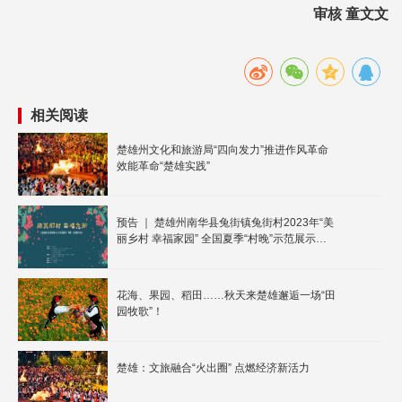
审核 童文文
相关阅读
楚雄州文化和旅游局“四向发力”推进作风革命
效能革命“楚雄实践”
预告 ｜ 楚雄州南华县兔街镇兔街村2023年“美
丽乡村 幸福家园” 全国夏季“村晚”示范展示活
动即将上演
花海、果园、稻田……秋天来楚雄邂逅一场“田
园牧歌”！
楚雄：文旅融合“火出圈” 点燃经济新活力