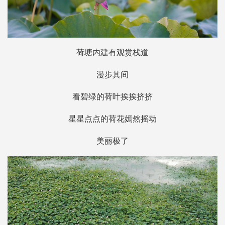
荷塘内建有观赏栈道
漫步其间
看碧绿的荷叶挨挨挤挤
星星点点的荷花嫣然摇动
美丽极了