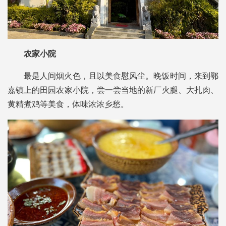
农家小院
最是人间烟火色，且以美食慰风尘。晚饭时间，来到鄂
嘉镇上的田园农家小院，尝一尝当地的新厂火腿、大扎肉、
黄精煮鸡等美食，体味浓浓乡愁。