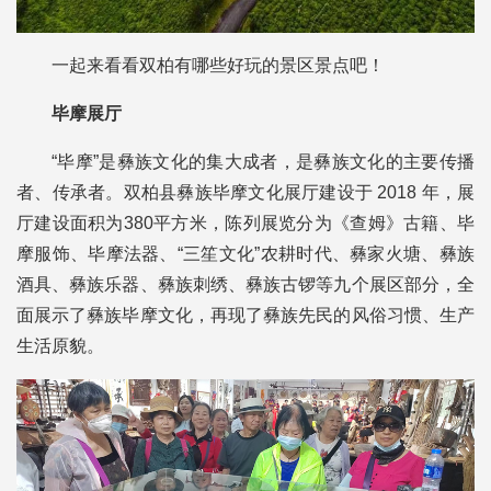
一起来看看双柏有哪些好玩的景区景点吧！
毕摩展厅
“毕摩”是彝族文化的集大成者，是彝族文化的主要传播
者、传承者。双柏县彝族毕摩文化展厅建设于 2018 年，展
厅建设面积为380平方米，陈列展览分为《查姆》古籍、毕
摩服饰、毕摩法器、“三笙文化”农耕时代、彝家火塘、彝族
酒具、彝族乐器、彝族刺绣、彝族古锣等九个展区部分，全
面展示了彝族毕摩文化，再现了彝族先民的风俗习惯、生产
生活原貌。