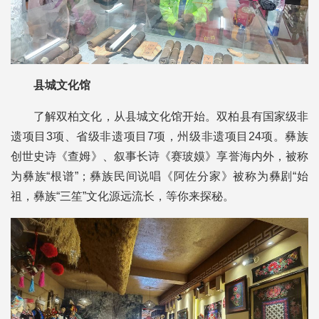
县城文化馆
了解双柏文化，从县城文化馆开始。双柏县有国家级非
遗项目3项、省级非遗项目7项，州级非遗项目24项。彝族
创世史诗《查姆》、叙事长诗《赛玻嫫》享誉海内外，被称
为彝族“根谱”；彝族民间说唱《阿佐分家》被称为彝剧“始
祖，彝族“三笙”文化源远流长，等你来探秘。