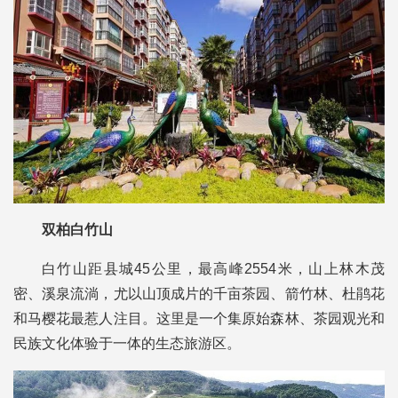
双柏白竹山
白竹山距县城45公里，最高峰2554米，山上林木茂
密、溪泉流淌，尤以山顶成片的千亩茶园、箭竹林、杜鹃花
和马樱花最惹人注目。这里是一个集原始森林、茶园观光和
民族文化体验于一体的生态旅游区。