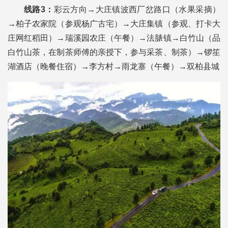
线路3：
彩云方向→大庄镇波西厂岔路口（水果采摘）
→柏子农家院（参观杨广古宅）→大庄集镇（参观、打卡大
庄网红稻田）→瑞溪园农庄（午餐）→法脿镇→白竹山（品
白竹山茶，在制茶师傅的亲授下，参与采茶、制茶）→锣笙
湖酒店（晚餐住宿）→李方村→雨龙寨（午餐）→双柏县城