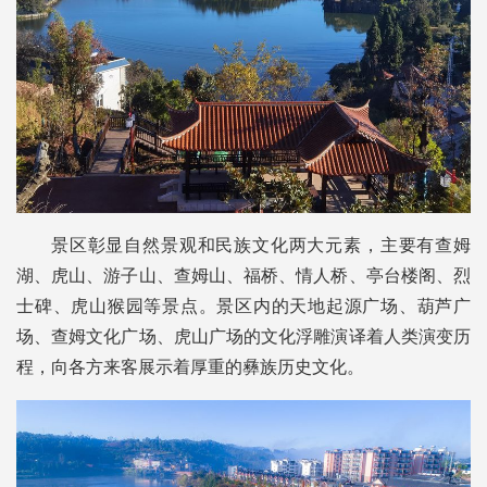
景区彰显自然景观和民族文化两大元素，主要有查姆
湖、虎山、游子山、查姆山、福桥、情人桥、亭台楼阁、烈
士碑、虎山猴园等景点。景区内的天地起源广场、葫芦广
场、查姆文化广场、虎山广场的文化浮雕演译着人类演变历
程，向各方来客展示着厚重的彝族历史文化。