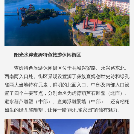
阳光水岸查姆特色旅游休闲街区
查姆特色旅游休闲街区位于县城兴贸路、永兴路东北、
西南两入口处。街区景观设置源于彝族查姆创世史诗和绿孔
雀两大当地特有元素，鲜明的北面入口、中部及南部入口设
置了四个主要节点，分别命名为虎背葫芦石雕塑（北面）、
避水葫芦雕塑（中部）、查姆浮雕景墙（中部），还有栩栩
如生的绿孔雀雕塑，让你一睹“绿孔雀家园”的独有魅力。