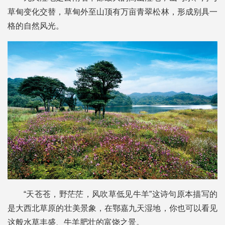
草甸变化交替，草甸外至山顶有万亩青翠松林，形成别具一
格的自然风光。
“天苍苍，野茫茫，风吹草低见牛羊”这诗句原本描写的
是大西北草原的壮美景象，在鄂嘉九天湿地，你也可以看见
这般水草丰盛、牛羊肥壮的富饶之景。