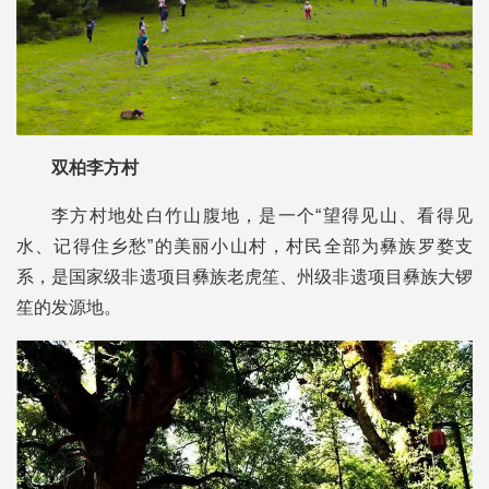
双柏李方村
李方村地处白竹山腹地，是一个“望得见山、看得见
水、记得住乡愁”的美丽小山村，村民全部为彝族罗婺支
系，是国家级非遗项目彝族老虎笙、州级非遗项目彝族大锣
笙的发源地。