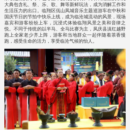
大典包含礼、祭、乐、歌、舞等新鲜玩法，成为消解工作和
生活压力的出口。临翔区佤山凤城音乐主题巡游车在中秋和
国庆节日的节拍中快乐上线，成为临沧城流动的风景，现场
嘉宾和游客纷纷上车，沉浸式体验临翔风景之美和音律之
悦。不同于传统的以半马、全马比赛为主，凤庆县滇红越野
跑上全家老少齐上阵，游客和当地群众一起伴随着茶香慢
跑，感受生命的活力，享受临沧气候的怡人。