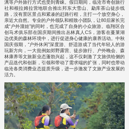
漓等户外旅行方式也受到青睐。假日期间，临沧市奇创旅行
社和根拉姆拉营地联合推出邦东大雪山、勐库茶山徒步线
路，没有景区景点和紧凑的赶路行程，主打一个放空身心，
亲近大自然。专业的户外领队和精致小团队，让80后家长完
成“户外溜娃”的同时，也完成了自身的小众旅游。临翔区合
创马术俱乐部在国庆期间推出丛林真人CS，游客在蔓莱湖
边优美的森林环境中，进行促进身心健康的康养活动。中秋
国庆假期，“户外休闲”深度游、舒适游成了当代年轻人的游
玩新方向，一大批例如郊野露营、徒步旅行、户外晚会、森
林康养等文旅新业态蓬勃兴起，这不仅刺激了文旅供给侧的
产品迭代和创新，引领和带动了需求端的扩张，同时也带动
临沧各类消费业态提质升级，进一步激发了文旅产业发展的
活力。