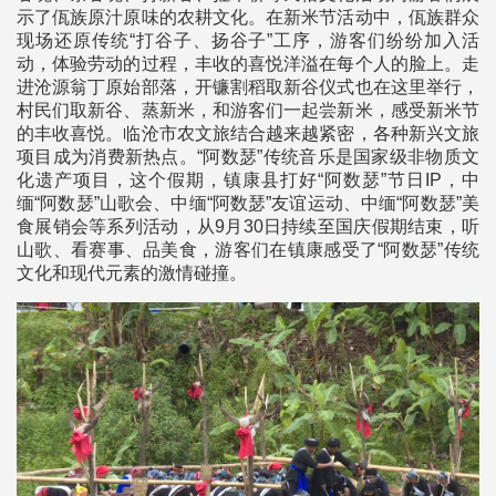
示了佤族原汁原味的农耕文化。在新米节活动中，佤族群众
现场还原传统“打谷子、扬谷子”工序，游客们纷纷加入活
动，体验劳动的过程，丰收的喜悦洋溢在每个人的脸上。走
进沧源翁丁原始部落，开镰割稻取新谷仪式也在这里举行，
村民们取新谷、蒸新米，和游客们一起尝新米，感受新米节
的丰收喜悦。临沧市农文旅结合越来越紧密，各种新兴文旅
项目成为消费新热点。“阿数瑟”传统音乐是国家级非物质文
化遗产项目，这个假期，镇康县打好“阿数瑟”节日IP，中
缅“阿数瑟”山歌会、中缅“阿数瑟”友谊运动、中缅“阿数瑟”美
食展销会等系列活动，从9月30日持续至国庆假期结束，听
山歌、看赛事、品美食，游客们在镇康感受了“阿数瑟”传统
文化和现代元素的激情碰撞。