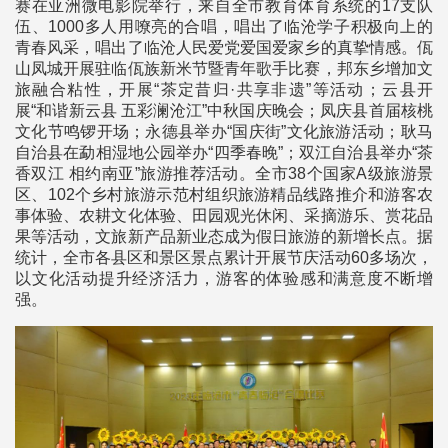
赛在亚洲微电影院举行，来自全市教育体育系统的17支队
伍、1000多人用嘹亮的合唱，唱出了临沧学子积极向上的
青春风采，唱出了临沧人民爱党爱国爱家乡的真挚情感。佤
山凤城开展驻临佤族新米节暨青年歌手比赛，邦东乡增加文
旅融合粘性，开展“茶定昔归·共享非遗”等活动；云县开
展“和谐新云县 五彩澜沧江”中秋国庆晚会；凤庆县首届核桃
文化节鸣锣开场；永德县举办“国庆街”文化旅游活动；耿马
自治县在勐相湿地公园举办“四季春晚”；双江自治县举办“茶
香双江 相约南亚”旅游推荐活动。全市38个国家A级旅游景
区、102个乡村旅游示范村组织旅游精品线路推介和游客农
事体验、农耕文化体验、田园观光休闲、采摘游乐、赏花品
果等活动，文旅新产品新业态成为假日旅游的新增长点。据
统计，全市各县区和景区景点累计开展节庆活动60多场次，
以文化活动提升经济活力，游客的体验感和满意度不断增
强。