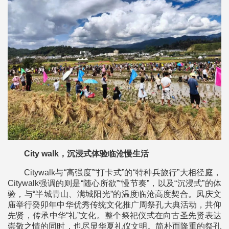
City walk，沉浸式体验临沧慢生活
Citywalk与“高强度”“打卡式”的“特种兵旅行”大相径庭，
Citywalk强调的则是“随心所欲”“慢节奏”，以及“沉浸式”的体
验，与“半城青山、满城阳光”的温度临沧高度契合。凤庆文
庙举行癸卯年中华优秀传统文化推广周祭孔大典活动，共仰
先贤，传承中华“礼”文化。整个祭祀仪式在向古圣先贤表达
崇敬之情的同时，也尽显华夏礼仪文明。简朴而隆重的祭孔