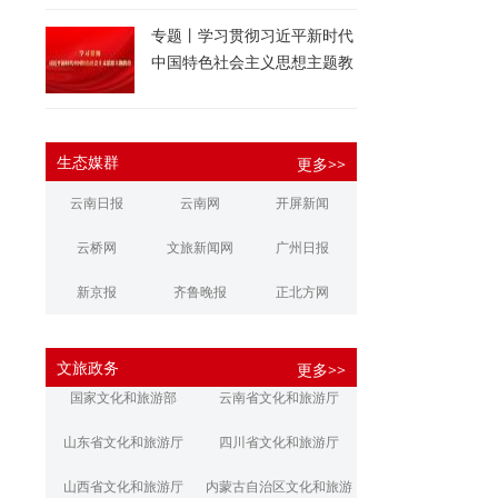
专题丨学习贯彻习近平新时代
中国特色社会主义思想主题教
育
生态媒群
更多>>
云南日报
云南网
开屏新闻
云桥网
文旅新闻网
广州日报
新京报
齐鲁晚报
正北方网
大河报
扬子晚报
华商报
文旅政务
更多>>
江南都市报
新安晚报
潇湘晨报
国家文化和旅游部
云南省文化和旅游厅
文旅丽江
文旅楚雄
大理文旅
山东省文化和旅游厅
四川省文化和旅游厅
山西省文化和旅游厅
内蒙古自治区文化和旅游