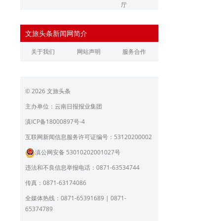
厅
辽宁省文化和旅游厅
江苏省文化和旅游厅
文旅头条新闻网简介
浙江省文化和旅游厅
安徽省文化和旅游厅
关于我们
网站声明
服务合作
江西省文化和旅游厅
河南省文化和旅游厅
湖北省文化和旅游厅
湖南省文化和旅游厅
© 2026 文旅头条
广东省文化和旅游厅
广西壮族自治区文化和旅
游厅
主办单位：云南日报报业集团
海南省旅游和文化广电体
贵州省文化和旅游厅
滇ICP备18000897号-4
育厅
陕西省文化和旅游厅
甘肃省文化和旅游厅
互联网新闻信息服务许可证编号：53120200002
滇公网安备 53010202001027号
青海省文化和旅游厅
宁夏回族自治区文化和旅
游厅
违法和不良信息举报电话：0871-63534744
北京市文旅局
上海市文化和旅游局
传真：0871-63174086
重庆市文化和旅游发展委
全媒体热线：0871-65391689 | 0871-
员会
65374789