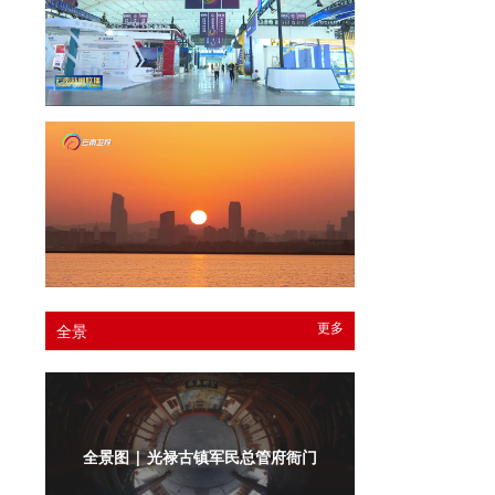
更多
全景
全景图 | 光禄古镇军民总管府衙门