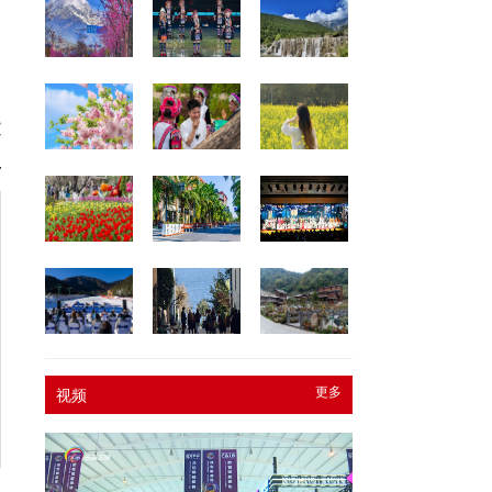
网
文
丹
更多
视频