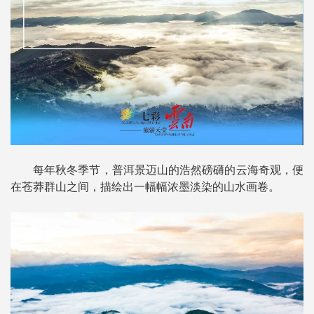
每年秋冬季节，普洱景迈山的浩然磅礴的云海奇观，便
在苍莽群山之间，描绘出一幅幅浓墨淡染的山水画卷。