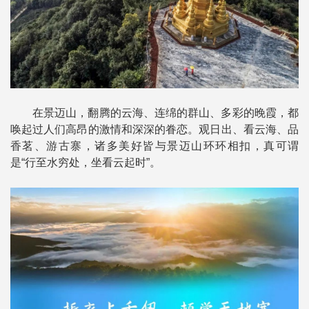
在景迈山，翻腾的云海、连绵的群山、多彩的晚霞，都
唤起过人们高昂的激情和深深的眷恋。观日出、看云海、品
香茗、游古寨，诸多美好皆与景迈山环环相扣，真可谓
是“行至水穷处，坐看云起时”。