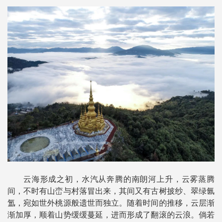
云海形成之初，水汽从奔腾的南朗河上升，云雾蒸腾
间，不时有山峦与村落冒出来，其间又有古树披纱、翠绿氤
氲，宛如世外桃源般遗世而独立。随着时间的推移，云层渐
渐加厚，顺着山势缓缓蔓延，进而形成了翻滚的云浪。倘若