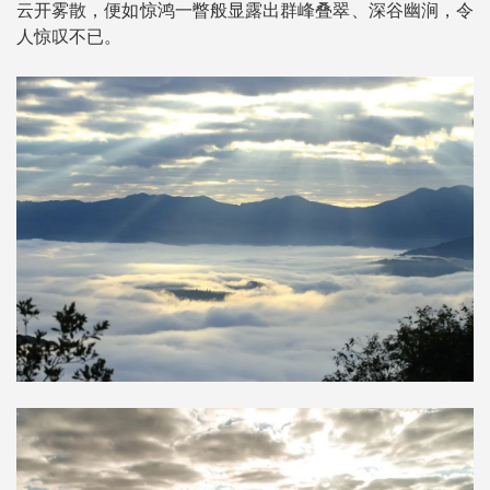
云开雾散，便如惊鸿一瞥般显露出群峰叠翠、深谷幽涧，令
人惊叹不已。