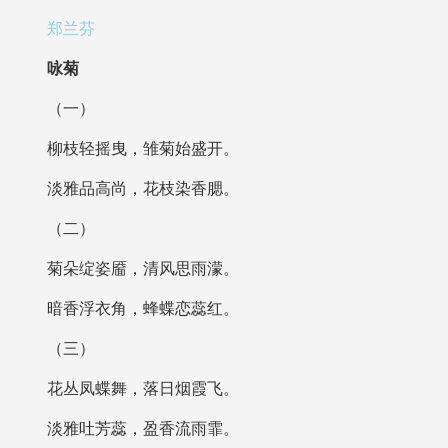
郑兰芬
咏菊
（一）
柳枝轻摇曳，雏菊始盛开。
淡雅品高尚，花枝染香腮。
（二）
菊朵绽姿靥，清风思雨濛。
暗香浮衣角，蜂蝶恋蕊红。
（三）
花丛凤蝶舞，落日烟霞飞。
淡雅吐芳蕊，盈香流雨霏。