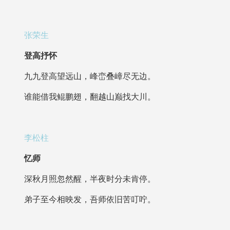
张荣生
登高抒怀
九九登高望远山，峰峦叠嶂尽无边。
谁能借我鲲鹏翅，翻越山巅找大川。
李松柱
忆师
深秋月照忽然醒，半夜时分未肯停。
弟子至今相映发，吾师依旧苦叮咛。