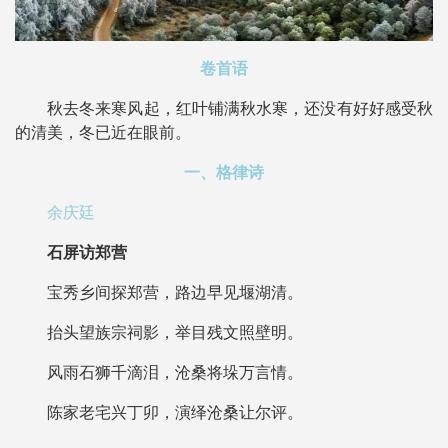
卷首语
秋去冬来寒风起，红叶铺满秋水寒，还没有好好感受秋
的清美，冬已近在眼前。
一、格律诗
余庆廷
石屏访郑营
宝秀乡间探郑营，路边早见堰湖清。
抬头望族宗祠影，举目残文照壁明。
风雨石狮千滴泪，沧桑将垛万言情。
陈家老宅兴丁卯，演绎沧桑让尔评。