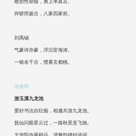
敢担性命险，勇上率真言。
抑骈而扬古，八家四家前。
刘禹锡
气豪诗亦豪，浮沉宦海涛。
一铭名千古，惯看玄都桃。
张建明
游玉溪九龙池
爱好书法自狂痴，相邀共游九龙池。
抚仙闪眼星云过，一路秋景意飞驰。
文华院内展精品，清雅韵律好诗词。