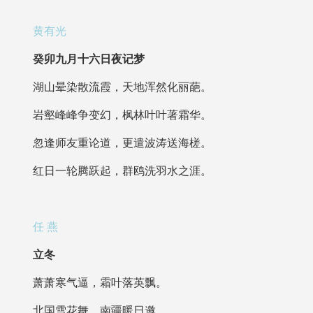
黄有光
癸卯九月十六日夜记梦
湖山晕染散流霞，天地浑然化丽葩。
岩壑峰峰争变幻，枫林叶叶著霜华。
忽逢师友重论道，更遣波涛送海槎。
红日一轮腾跃起，群鸥洗羽水之涯。
任 燕
立冬
萧萧寒气逼，霜叶落英飘。
北国雪花舞，南疆暖日邀。