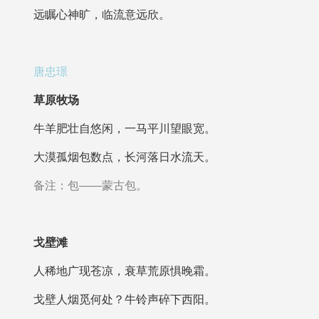
远瞩心神旷，临流意远欣。
唐忠璟
草原牧场
牛羊肥壮自悠闲，一马平川望眼宽。
大漠孤烟包数点，长河落日水流天。
备注：包——蒙古包。
戈壁滩
人稀地广现苍凉，衰草荒原惧晚霜。
戈壁人烟觅何处？牛铃声碎下西阳。