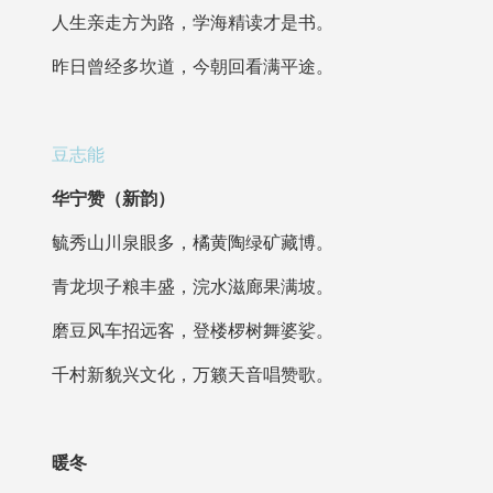
人生亲走方为路，学海精读才是书。
昨日曾经多坎道，今朝回看满平途。
豆志能
华宁赞（新韵）
毓秀山川泉眼多，橘黄陶绿矿藏博。
青龙坝子粮丰盛，浣水滋廊果满坡。
磨豆风车招远客，登楼椤树舞婆娑。
千村新貌兴文化，万籁天音唱赞歌。
暖冬