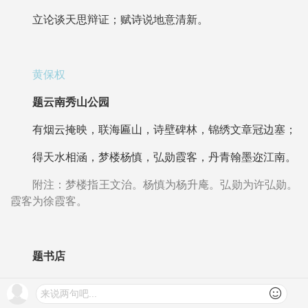
立论谈天思辩证；赋诗说地意清新。
黄保权
题云南秀山公园
有烟云掩映，联海匾山，诗壁碑林，锦绣文章冠边塞；
得天水相涵，梦楼杨慎，弘勋霞客，丹青翰墨迩江南。
附注：梦楼指王文治。杨慎为杨升庵。弘勋为许弘勋。
霞客为徐霞客。
题书店
紫塔飞霞，碧玉清溪，活水常流文运焕；
来说两句吧...