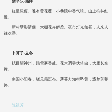
清平乐·霜降
红遁绿瘦。唯有黄花薮，小巷院中香气嗅。山上柿林红
透。
新村壁影清幽，大棚花卉娇柔。夜市灯光如昼，人来人
往欢游。
卜算子·立冬
拭目望神州，踏雪寒香处。花木凋零伏蛰虫，大雁长空
舞。
南国小阳春，晓见霜斑布。薄暮方知树坠黄，逐梦芳菲
路。
陈祖芳