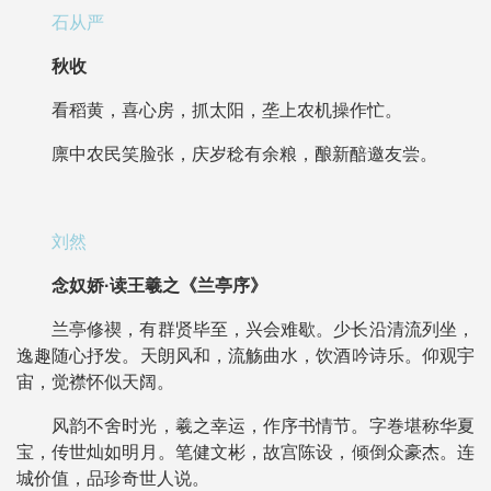
石从严
秋收
看稻黄，喜心房，抓太阳，垄上农机操作忙。
廪中农民笑脸张，庆岁稔有余粮，酿新醅邀友尝。
刘然
念奴娇·读王羲之《兰亭序》
兰亭修禊，有群贤毕至，兴会难歇。少长沿清流列坐，
逸趣随心抒发。天朗风和，流觞曲水，饮酒吟诗乐。仰观宇
宙，觉襟怀似天阔。
风韵不舍时光，羲之幸运，作序书情节。字巻堪称华夏
宝，传世灿如明月。笔健文彬，故宫陈设，倾倒众豪杰。连
城价值，品珍奇世人说。