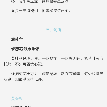
冬日暖阳照玉壶，微风轻弄星云湖。
又是一年海鸥到，闲来柳岸诗画图。
三、词曲
袁桂华
蝶恋花·秋末杂怀
黄叶秋风飞万里。一路飘零，一路思无际。拾片叶黄心
托此，不知可否忧心记。
还摘菊花千万几。疏影愁容，犹在东篱季。灯烛也将光
影曳，泪痕满面忧飞外。
黄保权