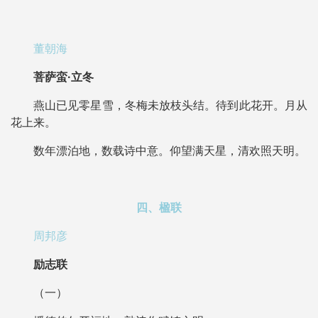
董朝海
菩萨蛮·立冬
燕山已见零星雪，冬梅未放枝头结。待到此花开。月从
花上来。
数年漂泊地，数载诗中意。仰望满天星，清欢照天明。
四、楹联
周邦彦
励志联
（一）