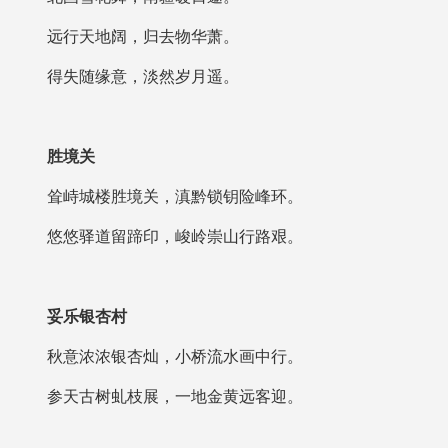
远行天地阔，归去物华萧。
得失随缘意，淡然岁月遥。
胜境关
耸峙城楼胜境关，滇黔锁钥险峰环。
悠悠驿道留蹄印，峻岭崇山行路艰。
妥乐银杏村
秋意浓浓银杏灿，小桥流水画中行。
参天古树虬枝展，一地金黄远客迎。