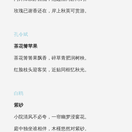
玫瑰已谢香还在，岸上秋英可赏游。
孔令斌
茶花箐苹果
茶花箐箐果飘香，碎草青肥润树秧。
红脸枝头迎客笑，近贴同框忆秋光。
白鸥
紫砂
小院清风不必夸，一帘幽梦浸窗花。
庭中独坐谁相伴，木槿悠然对紫砂。