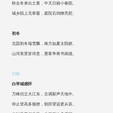
秋去冬来出土黄，中天日丽小春阳。
城乡陌上无寒霰，庭院石鸡嘹亮腔。
初冬
北囯初冬瑞雪飘，南方如夏太阳娇。
山河美景皆诗意，墨客争将书画描。
刘颖
白帝城感怀
万峰仞立大江东，古调新声天地中。
仰止登高多顿挫，朝辞望远更从容。