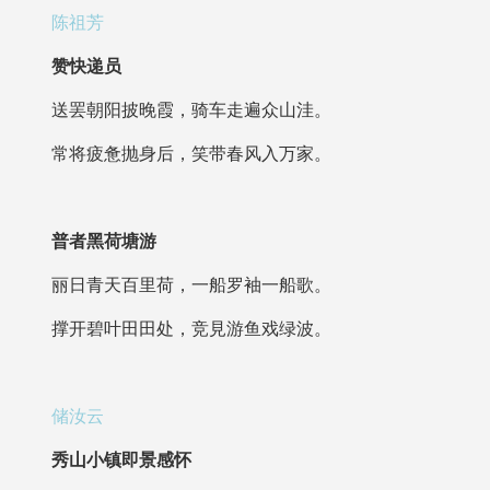
陈祖芳
赞快递员
送罢朝阳披晚霞，骑车走遍众山洼。
常将疲惫抛身后，笑带春风入万家。
普者黑荷塘游
丽日青天百里荷，一船罗袖一船歌。
撑开碧叶田田处，竞見游鱼戏绿波。
储汝云
秀山小镇即景感怀