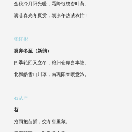
金秋冷月阳光暖，霜降银枝杏叶黄。
满巷春光冬夏赏，朝凉午热减衣忙！
张红彬
癸卯冬至（新韵）
四季轮回又立冬，粮归仓廪喜丰隆。
北飘皓雪山川罩，南现阳春暖意浓。
石从严
苕
抢雨把苗插，交冬窖里藏。