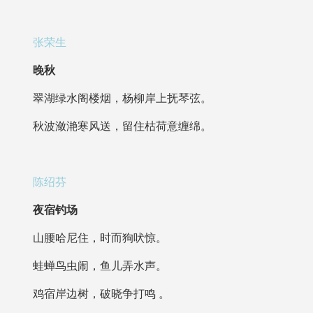
张荣生
晚秋
翠湖绿水阁楼烟，杨柳岸上抚琴弦。
秋波潋滟寒风送，留住枯荷意缠绵。
陈绍芬
夜宿钓场
山腰哈尼住，时而狗吠惊。
蛙蝉鸟虫闹，鱼儿弄水声。
鸡宿岸边树，破晓争打鸣 。