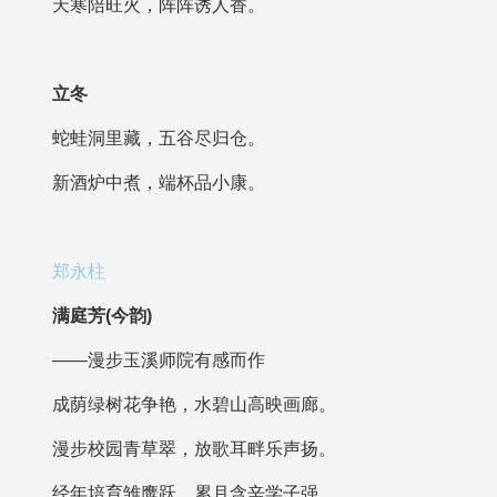
天寒陪旺火，阵阵诱人香。
立冬
蛇蛙洞里藏，五谷尽归仓。
新酒炉中煮，端杯品小康。
郑永柱
满庭芳(今韵)
——漫步玉溪师院有感而作
成荫绿树花争艳，水碧山高映画廊。
漫步校园青草翠，放歌耳畔乐声扬。
经年培育雏鹰跃，累月含辛学子强。