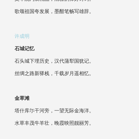
歌颂祖国夸发展，墨酣笔畅写雄辞。
许成明
石城记忆
石头城下埋历史，汉代蒲犁国犹记。
丝绸之路新驿栈，千载岁月遥相忆。
金草滩
塔什库尓干河旁，一望无际金海洋。
水草丰茂牛羊壮，晚霞映照靓丽芳。