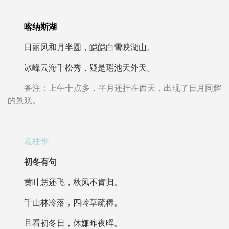
喀纳斯湖
日丽风和月半圆，皑皑白雪映湖山。
冰峰云海千松秀，疑是瑶池天外天。
备注：上午十点多，半月还挂在西天，出现了日月同辉
的景观。
袁桂华
初冬有句
黄叶恁还飞，秋风不肯归。
千山林冷落，四岭草疏稀。
且看初冬日，休嫌昨夜晖。