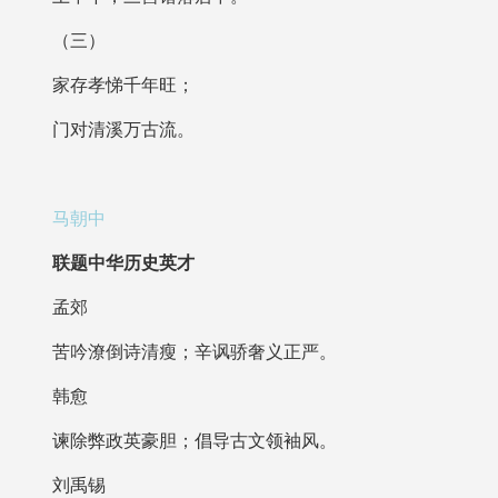
（三）
家存孝悌千年旺；
门对清溪万古流。
马朝中
联题中华历史英才
孟郊
苦吟潦倒诗清瘦；辛讽骄奢义正严。
韩愈
谏除弊政英豪胆；倡导古文领袖风。
刘禹锡