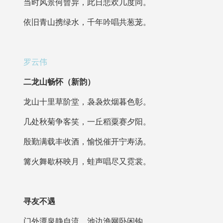
当时风景何曾异，此日悲欢几度同。
依旧青山携绿水，千年吟唱共葱茏。
罗云伟
二龙山畅怀（新韵）
龙山十里草阶堂，袅袅炊烟暮色彰。
几处秋菊争客笑，一丘稻粟赛夕阳。
殷勤满载丰收酒，愉悦催开宁寿汤。
篝火舞歇杯映月，蛙声唱尽又霓裳。
寻友不遇
门外潭泉静自流，池边渔网卧闲钩。