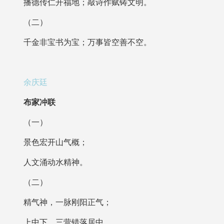
播德传仁开福地；敲诗作赋铸文明。
（二）
千金非宝书为宝；万事皆空善不空。
余庆廷
布家冲联
（一）
景色宏开山气概；
人文涌动水精神。
（二）
精气神，一脉刚阳正气；
上中下，三营错落居中。