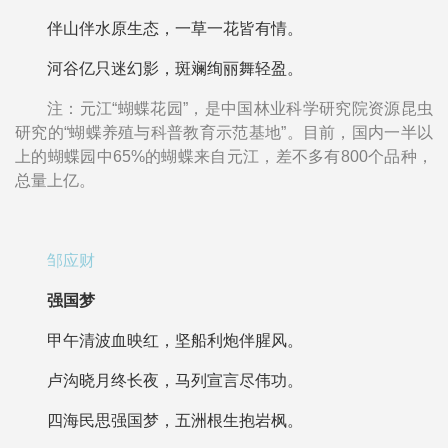
伴山伴水原生态，一草一花皆有情。
河谷亿只迷幻影，斑斓绚丽舞轻盈。
注：元江“蝴蝶花园”，是中国林业科学研究院资源昆虫
研究的“蝴蝶养殖与科普教育示范基地”。目前，国内一半以
上的蝴蝶园中65%的蝴蝶来自元江，差不多有800个品种，
总量上亿。
邹应财
强国梦
甲午清波血映红，坚船利炮伴腥风。
卢沟晓月终长夜，马列宣言尽伟功。
四海民思强国梦，五洲根生抱岩枫。