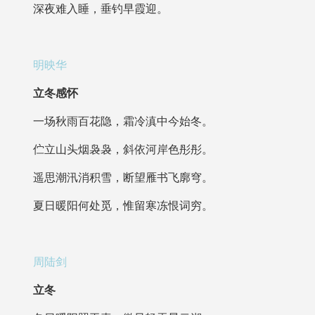
深夜难入睡，垂钓早霞迎。
明映华
立冬感怀
一场秋雨百花隐，霜冷滇中今始冬。
伫立山头烟袅袅，斜依河岸色彤彤。
遥思潮汛消积雪，断望雁书飞廓穹。
夏日暖阳何处觅，惟留寒冻恨词穷。
周陆剑
立冬