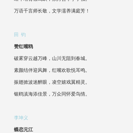
万语千言师长敬，文学濡养满庭芳！
田 钧
赞红嘴鸥
破雾穿云越万峰，山川无阻到春城。
素颜结伴迎风舞，红嘴欢歌悦耳鸣。
振翅掀波迷醉眼，凌空嬉戏翼精灵。
银鸥滇海添佳景，万众同怀爱鸟情。
李坤义
蝶恋元江