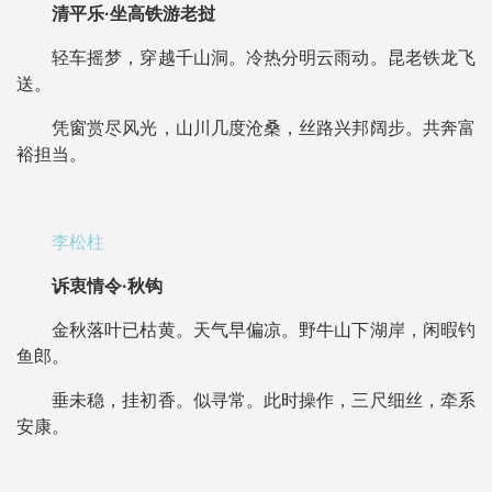
清平乐·坐高铁游老挝
轻车摇梦，穿越千山洞。冷热分明云雨动。昆老铁龙飞
送。
凭窗赏尽风光，山川几度沧桑，丝路兴邦阔步。共奔富
裕担当。
李松柱
诉衷情令·秋钩
金秋落叶已枯黄。天气早偏凉。野牛山下湖岸，闲暇钓
鱼郎。
垂未稳，挂初香。似寻常。此时操作，三尺细丝，牵系
安康。