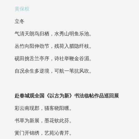
黄保权
立冬
气清天朗鸟归栖，水秀山明鱼乐池。
丛竹向阳伸劲节，残荷入腊隐纤枝。
砚田挑舌兰亭序，诗社举鞭金谷湄。
自况余生多逆境，可航一苇抗风吹。
赴春城观全国《以古为新》书法临帖作品巡回展
彩云南现郡，骚客晓阳曛。
书草为新展，墨花钦此芬。
黉门开锦绣，艺苑沁青芹。