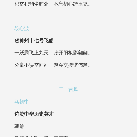
积贫积弱尘封处，不忘初心跨玉骢。
段心波
贺神州十七号飞船
一跃腾飞上九天，张开阳板影翩翩。
分毫不误空间站，聚会交接谱伟篇。
二、古风
马朝中
诗赞中华历史英才
韩愈