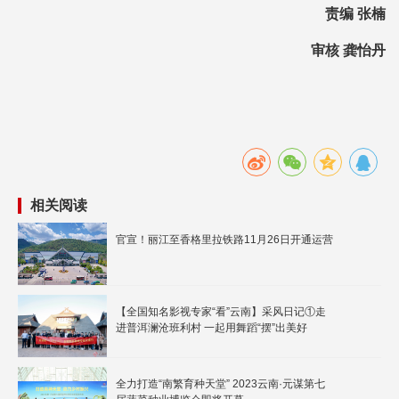
责编 张楠
审核 龚怡丹
相关阅读
官宣！丽江至香格里拉铁路11月26日开通运营
【全国知名影视专家“看”云南】采风日记①走
进普洱澜沧班利村 一起用舞蹈“摆”出美好
全力打造“南繁育种天堂” 2023云南·元谋第七