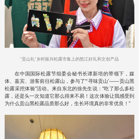
“贡山礼”乡村振兴松露市集上的怒江好礼和文创产品
在中国国际松露节组委会秘书长谭新培的带领下，媒
体、嘉宾、游客前往松露山，参与了“‘寻味贡山’——贡山黑
松露采挖体验”活动。来自东北的徐先生说：“吃了那么多松
露，还是头一次知道它那么得来不易！这次体验让我感受到
为什么贡山黑松露品质那么好，生长环境真的非常优良！”