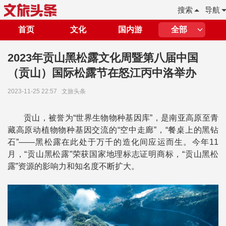
搜索
导航
首页
文化
国内游
全部
2023年贡山黑松露文化周暨第八届中国
（贡山）国际松露节在怒江丙中洛举办
2023-11-25 22:57
文旅头条
贡山，被誉为“世界生物物种基因库”，是南亚高原至青
藏高原动植物物种基因交流的“空中走廊”，“餐桌上的黑钻
石”——黑松露在此处于万千的造化间应运而生。今年11
月，“贡山黑松露”荣获国家地理标志证明商标，“贡山黑松
露”资源的影响力和知名度不断扩大。