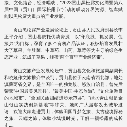
接。文化搭台，经济唱戏，“2023贡山黑松露文化周暨第八
届中国（贡山）国际松露节”活动将联动各界资源、智库赋
能以黑松露为重点的产业发展。
贡山黑松露产业发展论坛上，贡山县人民政府副县长李
正平介绍，贡山县依托优势资源，以“守底线、抓发展、促
振兴”为目标，孕育了多个有机产品认证，积极培育发展壮
大了草果、羊肚菌、中草药、山药、草莓等为主导的绿色生
态产业，筑成了草果，蜂蜜“两个百里产业经济带”。
贡山文旅产业发展论坛中，贡山县文化和旅游局副局长
和晓娅作文旅推介中谈到，贡山县位于云南省西北部，地处
滇藏两省交界，是全国唯一的独龙族、怒族自治县，曾先后
荣获“中国最美风景县”、“最美中国·生态旅游”、“文化旅游目
的地城市”、“全国民族团结进步示范县”、“绿水青山就是金
山银山实践创新基地”等殊荣。她向广大游客发出诚挚邀
请，欢迎大家走进贡山，体验田园寻梦之旅、太古秘境探秘
之旅、云端之旅，体验小城慢时光，了解一颗松露的成长
史......