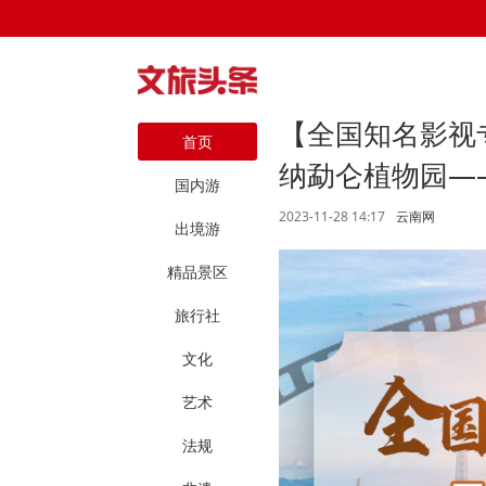
【全国知名影视
首页
纳勐仑植物园—
国内游
2023-11-28 14:17
云南网
出境游
精品景区
旅行社
文化
艺术
法规