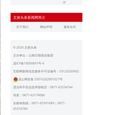
厅
辽宁省文化和旅游厅
江苏省文化和旅游厅
文旅头条新闻网简介
浙江省文化和旅游厅
安徽省文化和旅游厅
关于我们
网站声明
服务合作
江西省文化和旅游厅
河南省文化和旅游厅
湖北省文化和旅游厅
湖南省文化和旅游厅
© 2026 文旅头条
广东省文化和旅游厅
广西壮族自治区文化和旅
游厅
主办单位：云南日报报业集团
海南省旅游和文化广电体
贵州省文化和旅游厅
滇ICP备18000897号-4
育厅
陕西省文化和旅游厅
甘肃省文化和旅游厅
互联网新闻信息服务许可证编号：53120200002
滇公网安备 53010202001027号
青海省文化和旅游厅
宁夏回族自治区文化和旅
游厅
违法和不良信息举报电话：0871-63534744
北京市文旅局
上海市文化和旅游局
传真：0871-63174086
重庆市文化和旅游发展委
全媒体热线：0871-65391689 | 0871-
员会
65374789