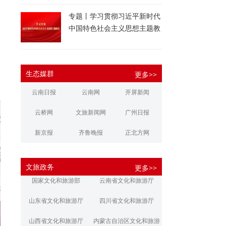
专题丨学习贯彻习近平新时代
中国特色社会主义思想主题教
育
生态媒群
更多>>
云南日报
云南网
开屏新闻
云桥网
文旅新闻网
广州日报
新京报
齐鲁晚报
正北方网
大河报
扬子晚报
华商报
文旅政务
更多>>
江南都市报
新安晚报
潇湘晨报
国家文化和旅游部
云南省文化和旅游厅
文旅丽江
文旅楚雄
大理文旅
山东省文化和旅游厅
四川省文化和旅游厅
山西省文化和旅游厅
内蒙古自治区文化和旅游