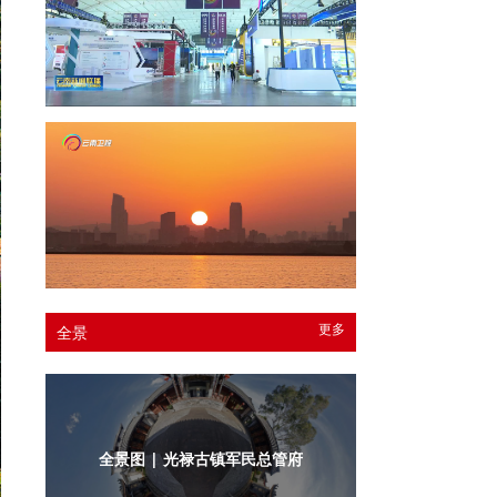
更多
全景
全景图 | 光禄古镇军民总管府内庭