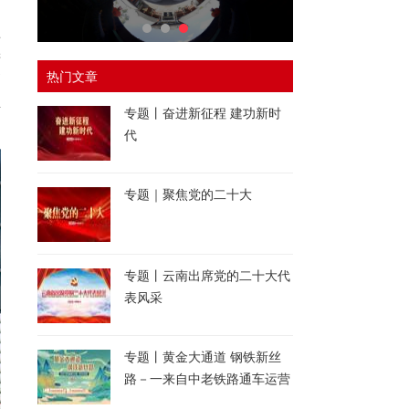
为
事
进
热门文章
高
生
专题丨奋进新征程 建功新时
代
专题｜聚焦党的二十大
专题丨云南出席党的二十大代
表风采
专题丨黄金大通道 钢铁新丝
路－一来自中老铁路通车运营
一周年的报道