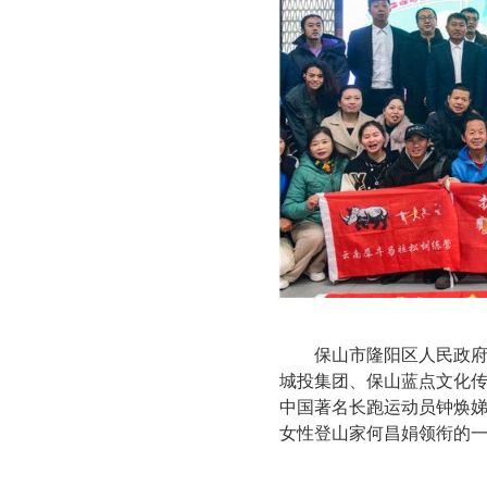
保山市隆阳区人民政
城投集团、保山蓝点文化
中国著名长跑运动员钟焕
女性登山家何昌娟领衔的