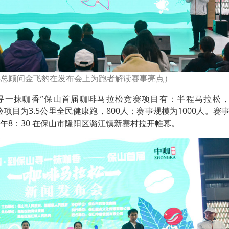
事总顾问金飞豹在发布会上为跑者解读赛事亮点）
山寻一抹咖香”保山首届咖啡马拉松竞赛项目有：半程马拉松
；体验项目为3.5公里全民健康跑，800人；赛事规模为1000人。赛
日上午8：30 在保山市隆阳区潞江镇新寨村拉开帷幕。