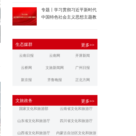
专题丨学习贯彻习近平新时代
中国特色社会主义思想主题教
育
生态媒群
更多>>
云南日报
云南网
开屏新闻
，
事
云桥网
文旅新闻网
广州日报
新京报
齐鲁晚报
正北方网
大河报
扬子晚报
华商报
文旅政务
更多>>
江南都市报
新安晚报
潇湘晨报
国家文化和旅游部
云南省文化和旅游厅
文旅丽江
文旅楚雄
大理文旅
山东省文化和旅游厅
四川省文化和旅游厅
山西省文化和旅游厅
内蒙古自治区文化和旅游