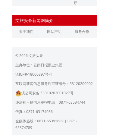
厅
辽宁省文化和旅游厅
江苏省文化和旅游厅
文旅头条新闻网简介
浙江省文化和旅游厅
安徽省文化和旅游厅
关于我们
网站声明
服务合作
江西省文化和旅游厅
河南省文化和旅游厅
湖北省文化和旅游厅
湖南省文化和旅游厅
© 2026 文旅头条
广东省文化和旅游厅
广西壮族自治区文化和旅
游厅
主办单位：云南日报报业集团
海南省旅游和文化广电体
贵州省文化和旅游厅
滇ICP备18000897号-4
育厅
陕西省文化和旅游厅
甘肃省文化和旅游厅
互联网新闻信息服务许可证编号：53120200002
滇公网安备 53010202001027号
青海省文化和旅游厅
宁夏回族自治区文化和旅
游厅
违法和不良信息举报电话：0871-63534744
北京市文旅局
上海市文化和旅游局
传真：0871-63174086
重庆市文化和旅游发展委
全媒体热线：0871-65391689 | 0871-
员会
65374789