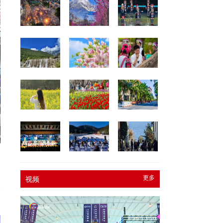
隆
更多
视频
一