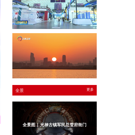
更多
全景
全景图 | 光禄古镇军民总管府