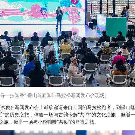
山寻一抹咖香” 保山首届咖啡马拉松新闻发布会现场）
王冰凌在新闻发布会上诚挚邀请来自全国的马拉松跑者，到保山
话”的历史之旅，体验一场与古韵今辉“共鸣”的文化之旅，邂逅
态之旅，畅享一场与小粒咖啡“共度”的寻香之旅。