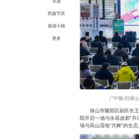
非遗
民族节庆
旅游小镇
更多
（“中咖·到保
保山市隆阳区副区长
阳开启一场与永昌故郡“共
场与高山湿地“共舞”的生