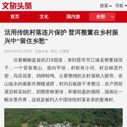
搜索
导航
首页
文化
国内游
全部
活用传统村落连片保护 普洱整董在乡村振
兴中“留住乡愁”
2024-02-01 20:02
文旅头条
朱正, 王耀萱
沿着蜿蜒盘旋的219国道，来到普洱市江城县整董镇坝
子，一个背靠青山、面向平坝，村前有小河、村后林茂竹
密，鸟语花香、鸡啼蛙鸣、云雾缭绕的古村落映入眼帘。依
山临水的傣家吊脚楼成群，村内石板路干净整洁，农户房前
屋后鲜花灿烂，四围密林葱绿，和着轻盈的烟雨，描画出一
幅水墨丹青，这就是被列入中国传统村落名录的曼滩村。