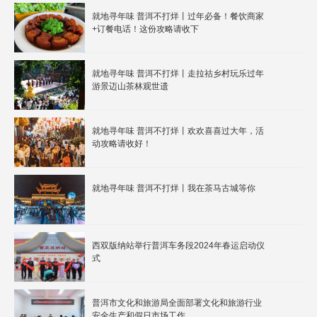
就地寻年味 普洱不打烊丨过年必备！餐饮商家
+订餐电话！这份攻略请收下
就地寻年味 普洱不打烊丨走拉祜乡村玩乐过年
游景迈山茶林观世遗
就地寻年味 普洱不打烊丨欢欢喜喜过大年，活
动攻略请收好！
就地寻年味 普洱不打烊丨我在茶马古城等你
西双版纳站举行普洱车务段2024年春运启动仪
式
普洱市文化和旅游局全面部署文化和旅游行业
安全生产和假日市场工作