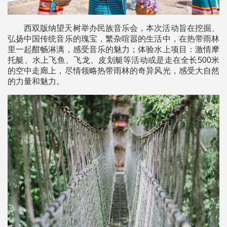
西双版纳望天树举办民族音乐会，本次活动旨在挖掘、
弘扬中国传统音乐的瑰宝，繁杂喧嚣的生活中，在热带雨林
里一起酣畅淋漓，感受音乐的魅力；体验水上项目：激情摩
托艇、水上飞鱼、飞龙、皮划艇等活动或是走在全长500米
的空中走廊上，尽情领略热带雨林的奇异风光，感受大自然
的力量和魅力。