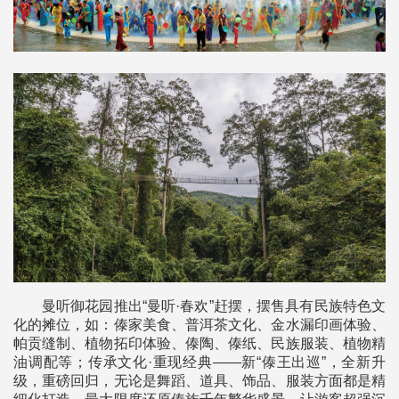
曼听御花园推出“曼听·春欢”赶摆，摆售具有民族特色文
化的摊位，如：傣家美食、普洱茶文化、金水漏印画体验、
帕贡缝制、植物拓印体验、傣陶、傣纸、民族服装、植物精
油调配等；传承文化·重现经典——新“傣王出巡”，全新升
级，重磅回归，无论是舞蹈、道具、饰品、服装方面都是精