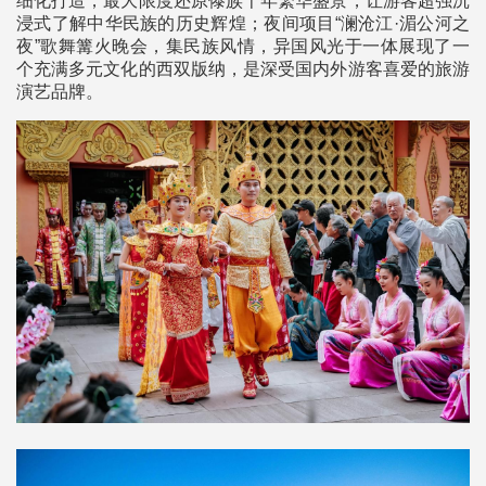
细化打造，最大限度还原傣族千年繁华盛景，让游客超强沉
浸式了解中华民族的历史辉煌；夜间项目“澜沧江·湄公河之
夜”歌舞篝火晚会，集民族风情，异国风光于一体
展现了一
个充满多元文化的西双版纳，是深受国内外游客喜爱的旅游
演艺品牌。