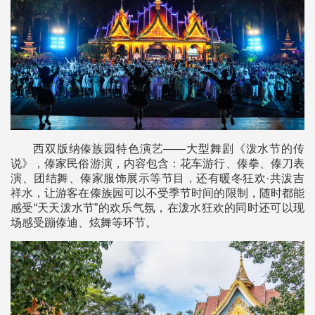
西双版纳傣族园特色演艺——大型舞剧《泼水节的传
说》，傣家民俗游演，内容包含：花车游行、傣拳、傣刀表
演、团结舞、傣家服饰展示等节目，还有暖冬狂欢·共泼吉
祥水，让游客在傣族园可以不受季节时间的限制，随时都能
感受“天天泼水节”的欢乐气氛，在泼水狂欢的同时还可以现
场感受蹦傣迪、炫舞等环节。