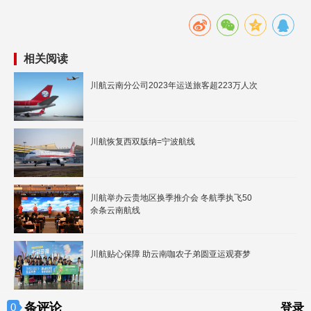
相关阅读
川航云南分公司2023年运送旅客超223万人次
川航恢复西双版纳=宁波航线
川航举办云贵地区换季推介会 冬航季执飞50
余条云南航线
川航贴心保障 助云南咖农子弟圆亚运观赛梦
条评论
0
登录