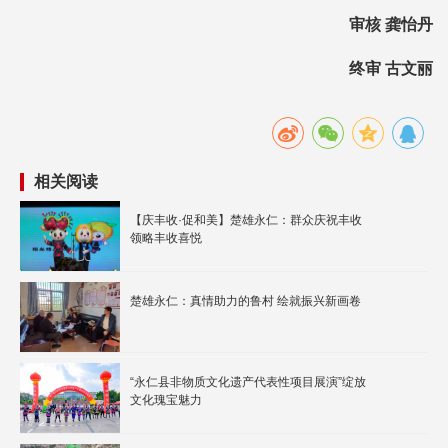
审核 龚怡丹
终审 古文丽
相关阅读
【庆丰收·促和美】楚雄永仁：群众庆祝丰收
领略丰收喜悦
楚雄永仁：真情助力的鲁村 绘就振兴新画卷
“永仁县非物质文化遗产代表性项目展演”绽放
文化瑰宝魅力