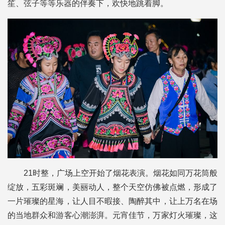
笙、弦子等等乐器的伴奏下，欢快地跳着脚。
21时整，广场上空开始了烟花表演。烟花如同万花筒般
绽放，五彩斑斓，美丽动人，整个天空仿佛被点燃，形成了
一片璀璨的星海，让人目不暇接、陶醉其中，让上万名在场
的当地群众和游客心潮澎湃。元宵佳节，万家灯火璀璨，这