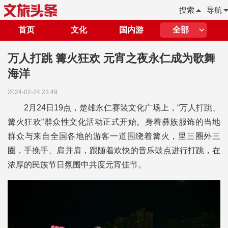
搜索
导航
首页
文化
国内游
全部
万人打跳 篝火狂欢 元宵之夜永仁成为歌舞
海洋
2024-02-24 23:49
2月24日19点，楚雄永仁赛装文化广场上，“万人打跳、
篝火狂欢”群众性文化活动正式开始。身着彝族服饰的当地
群众与来自全国各地的游客一道围绕着篝火，里三圈外三
圈，手挽手、肩并肩，跟随着欢快的音乐鼓点进行打跳，在
浓厚的民族节日氛围中共度元宵佳节。