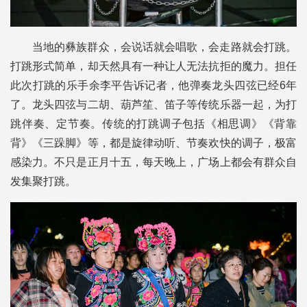
当地的彝族群众，会说话就会唱歌，会走路就会打跳。
打跳形式简单，却天然具有一种让人无法抗拒的魔力。担任
此次打跳的乐手余李平告诉记者，他弹奏龙头四弦已经6年
了。龙头四弦与二胡、葫芦笙、笛子等传统乐器一起，为打
跳伴奏、定节奏。传统的打跳调子包括《相思调》《背靠
背》《三跺脚》等，都是旋律动听、节奏欢快的调子，极富
感染力。不只是正月十五，每天晚上，广场上都会有群众自
发集聚打跳。