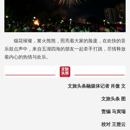
烟花璀璨，篝火熊熊，照亮着大家的脸庞，在欢快的音
乐鼓点声中，来自五湖四海的朋友一起牵手打跳，尽情释放
着内心的热情与欢乐。
文旅头条融媒体记者 肖傲 文
文旅头条 图
责编 马寅瑞
校对 王楚云