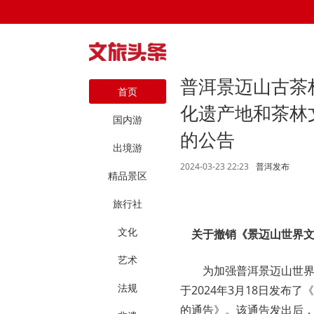
普洱景迈山古茶
首页
化遗产地和茶林
国内游
的公告
出境游
2024-03-23 22:23
普洱发布
精品景区
旅行社
文化
关于撤销《景迈山世界
艺术
为加强普洱景迈山世
法规
于2024年3月18日发
的通告》。该通告发出后