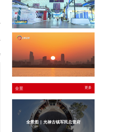
布
杉
芳
更多
全景
全景图 | 光禄古镇军民总管府