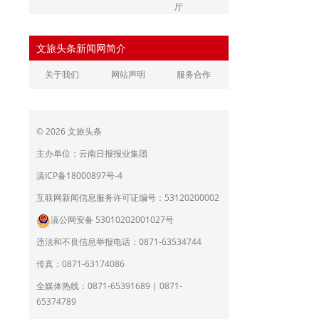
厅
辽宁省文化和旅游厅
江苏省文化和旅游厅
文旅头条新闻网简介
浙江省文化和旅游厅
安徽省文化和旅游厅
关于我们
网站声明
服务合作
江西省文化和旅游厅
河南省文化和旅游厅
湖北省文化和旅游厅
湖南省文化和旅游厅
© 2026 文旅头条
广东省文化和旅游厅
广西壮族自治区文化和旅
游厅
主办单位：云南日报报业集团
海南省旅游和文化广电体
贵州省文化和旅游厅
滇ICP备18000897号-4
育厅
陕西省文化和旅游厅
甘肃省文化和旅游厅
互联网新闻信息服务许可证编号：53120200002
滇公网安备 53010202001027号
青海省文化和旅游厅
宁夏回族自治区文化和旅
游厅
违法和不良信息举报电话：0871-63534744
北京市文旅局
上海市文化和旅游局
传真：0871-63174086
重庆市文化和旅游发展委
全媒体热线：0871-65391689 | 0871-
员会
65374789