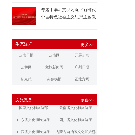
专题丨学习贯彻习近平新时代
中国特色社会主义思想主题教
育
生态媒群
更多>>
影
，
云南日报
云南网
开屏新闻
个
云桥网
文旅新闻网
广州日报
新京报
齐鲁晚报
正北方网
大河报
扬子晚报
华商报
文旅政务
更多>>
江南都市报
新安晚报
潇湘晨报
国家文化和旅游部
云南省文化和旅游厅
文旅丽江
文旅楚雄
大理文旅
山东省文化和旅游厅
四川省文化和旅游厅
山西省文化和旅游厅
内蒙古自治区文化和旅游