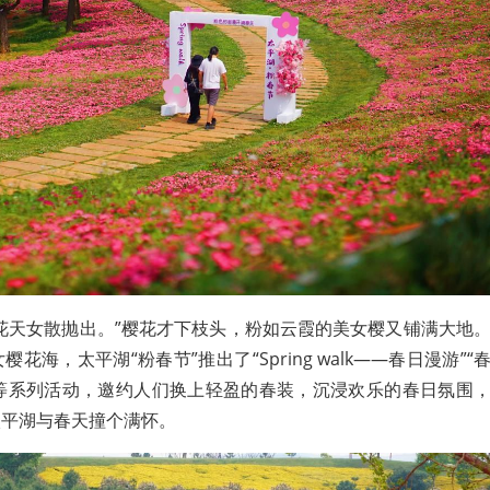
花天女散抛出。”樱花才下枝头，粉如云霞的美女樱又铺满大地
海，太平湖“粉春节”推出了“Spring walk——春日漫游”“
”等系列活动，邀约人们换上轻盈的春装，沉浸欢乐的春日氛围
太平湖与春天撞个满怀。