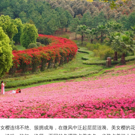
美女樱连绵不绝、簇拥成海，在微风中泛起层层涟漪。美女樱的