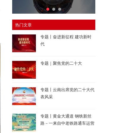
们
佛
山
热门文章
，
专题丨奋进新征程 建功新时
代
专题｜聚焦党的二十大
专题丨云南出席党的二十大代
表风采
专题丨黄金大通道 钢铁新丝
路－一来自中老铁路通车运营
一周年的报道