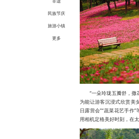
非遗
民族节庆
旅游小镇
更多
“一朵玲珑五瓣舒，撒
为能让游客沉浸式欣赏美女樱花
日露营会”“蔬菜花艺手作
用相机定格美好时刻，在