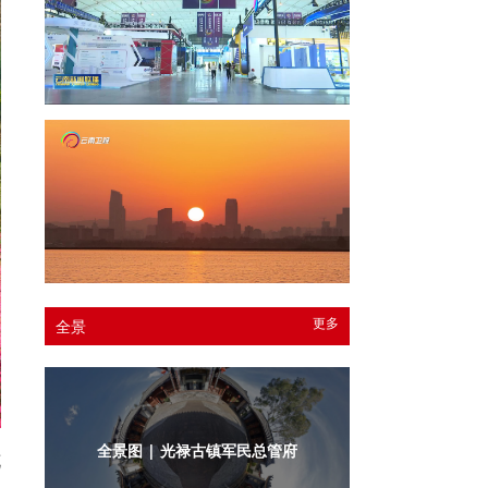
更多
全景
全景图 | 光禄古镇军民总管府内庭
花