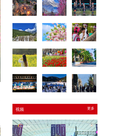
。
春
，
更多
视频