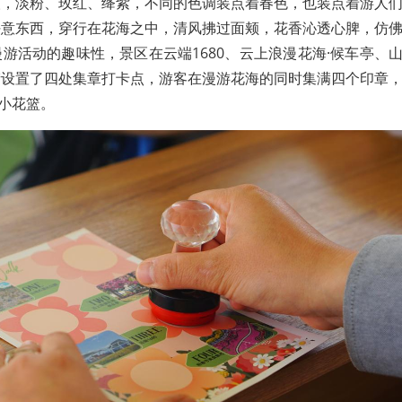
人，淡粉、玫红、绛紫，不同的色调装点着春色，也装点着游人
任意东西，穿行在花海之中，清风拂过面颊，花香沁透心脾，仿
游活动的趣味性，景区在云端1680、云上浪漫花海·候车亭、
街设置了四处集章打卡点，游客在漫游花海的同时集满四个印章
定小花篮。