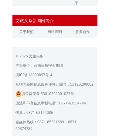
厅
辽宁省文化和旅游厅
江苏省文化和旅游厅
文旅头条新闻网简介
浙江省文化和旅游厅
安徽省文化和旅游厅
关于我们
网站声明
服务合作
江西省文化和旅游厅
河南省文化和旅游厅
湖北省文化和旅游厅
湖南省文化和旅游厅
© 2026 文旅头条
广东省文化和旅游厅
广西壮族自治区文化和旅
游厅
主办单位：云南日报报业集团
海南省旅游和文化广电体
贵州省文化和旅游厅
滇ICP备18000897号-4
育厅
陕西省文化和旅游厅
甘肃省文化和旅游厅
的
互联网新闻信息服务许可证编号：53120200002
细
滇公网安备 53010202001027号
青海省文化和旅游厅
宁夏回族自治区文化和旅
儿
游厅
违法和不良信息举报电话：0871-63534744
北京市文旅局
上海市文化和旅游局
和
传真：0871-63174086
重庆市文化和旅游发展委
全媒体热线：0871-65391689 | 0871-
员会
65374789