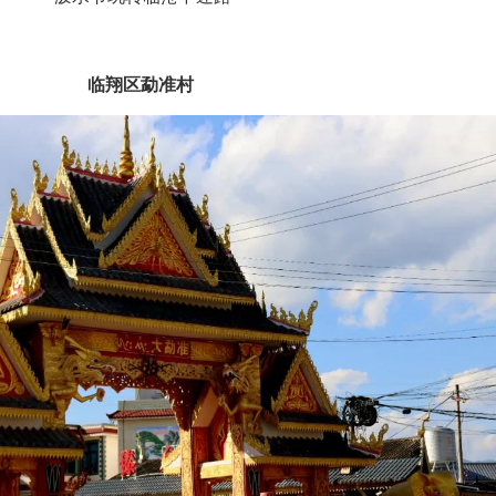
临翔区勐准村