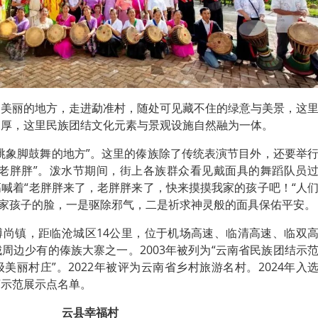
的美丽的地方，走进勐准村，随处可见藏不住的绿意与美景，这
深厚，这里民族团结文化元素与景观设施自然融为一体。
跳象脚鼓舞的地方”。这里的傣族除了传统表演节目外，还要举
“老胖胖”。泼水节期间，街上各族群众看见戴面具的舞蹈队员
喊着“老胖胖来了，老胖胖来了，快来摸摸我家的孩子吧！“人
自家孩子的脸，一是驱除邪气，二是祈求神灵般的面具保佑平安。
博尚镇，距临沧城区14公里，位于机场高速、临清高速、临双
周边少有的傣族大寨之一。2003年被列为“云南省民族团结示
省级美丽村庄”。2022年被评为云南省乡村旅游名村。2024年入
晚”示范展示点名单。
云县幸福村