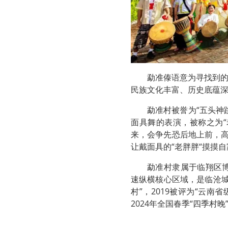
勐准傣语意为寻找到
民族文化丰富、历史底蕴
勐准村被誉为“五头神
面具舞的表演，被称之为
来，会争先恐后地上前，高
让戴面具的“老胖胖“摸摸
勐准村隶属于临翔区
速纵横核心区域，是临沧城
村”，2019被评为“云南
2024年全国春季“四季村