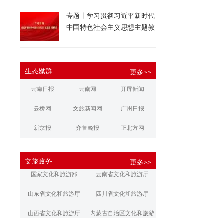
专题丨学习贯彻习近平新时代
中国特色社会主义思想主题教
育
生态媒群
更多>>
云南日报
云南网
开屏新闻
云桥网
文旅新闻网
广州日报
新京报
齐鲁晚报
正北方网
大河报
扬子晚报
华商报
文旅政务
更多>>
江南都市报
新安晚报
潇湘晨报
国家文化和旅游部
云南省文化和旅游厅
文旅丽江
文旅楚雄
大理文旅
山东省文化和旅游厅
四川省文化和旅游厅
山西省文化和旅游厅
内蒙古自治区文化和旅游