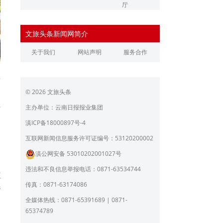
厅
辽宁省文化和旅游厅
江苏省文化和旅游厅
文旅头条新闻网简介
浙江省文化和旅游厅
安徽省文化和旅游厅
关于我们
网站声明
服务合作
江西省文化和旅游厅
河南省文化和旅游厅
里
湖北省文化和旅游厅
湖南省文化和旅游厅
© 2026 文旅头条
广东省文化和旅游厅
广西壮族自治区文化和旅
游厅
行
主办单位：云南日报报业集团
海南省旅游和文化广电体
贵州省文化和旅游厅
过
滇ICP备18000897号-4
育厅
们
陕西省文化和旅游厅
甘肃省文化和旅游厅
互联网新闻信息服务许可证编号：53120200002
滇公网安备 53010202001027号
青海省文化和旅游厅
宁夏回族自治区文化和旅
高
游厅
违法和不良信息举报电话：0871-63534744
范
北京市文旅局
上海市文化和旅游局
传真：0871-63174086
选
重庆市文化和旅游发展委
全媒体热线：0871-65391689 | 0871-
员会
65374789