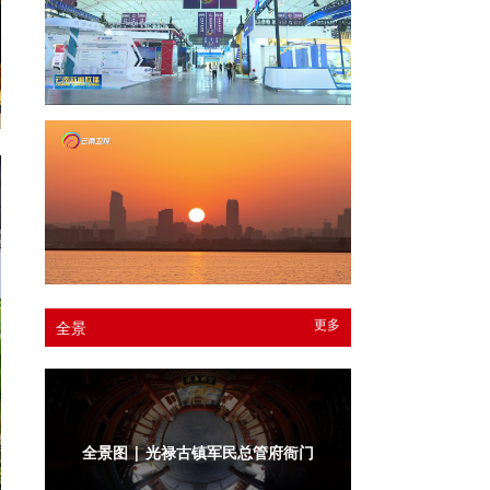
更多
全景
全景图 | 光禄古镇军民总管府