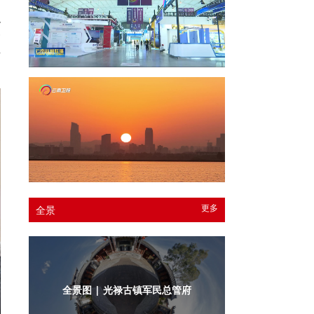
稳
一
科
更多
全景
全景图 | 光禄古镇军民总管府内庭