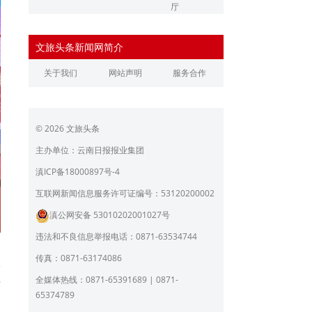
厅
辽宁省文化和旅游厅
江苏省文化和旅游厅
文旅头条新闻网简介
浙江省文化和旅游厅
安徽省文化和旅游厅
关于我们
网站声明
服务合作
江西省文化和旅游厅
河南省文化和旅游厅
湖北省文化和旅游厅
湖南省文化和旅游厅
© 2026 文旅头条
广东省文化和旅游厅
广西壮族自治区文化和旅
游厅
主办单位：云南日报报业集团
海南省旅游和文化广电体
贵州省文化和旅游厅
滇ICP备18000897号-4
育厅
陕西省文化和旅游厅
甘肃省文化和旅游厅
互联网新闻信息服务许可证编号：53120200002
滇公网安备 53010202001027号
青海省文化和旅游厅
宁夏回族自治区文化和旅
游厅
违法和不良信息举报电话：0871-63534744
北京市文旅局
上海市文化和旅游局
，
传真：0871-63174086
友
重庆市文化和旅游发展委
全媒体热线：0871-65391689 | 0871-
茶
员会
65374789