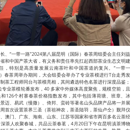
长、“一带一路”2024第八届昆明（国际）春茶周组委会主任刘
强省和中国产茶大省，有义务和责任率先扛起西部茶业生态文明
任，特别是高质量发展云南茶叶和中国茶道的复兴。“一带
国际）春茶周举办期间，大会组委会举办了专业茶模进行T台走秀
和制茶工程师同台与茶模亮相，其间遴选特色名茶进行深度品鉴
3位专业茶模轮番发布，40 多家中外媒体高度聚焦，规模空前，
头和126个村寨春茶价格指数发布，其中包括薄荷塘、班章、
、景迈、易武（慢撒）、倚邦、蛮砖等著名山头品牌产品将一并
茶周首次设置茶界三圣（茶祖神农，茶圣陆羽，茶仙卢仝）觐拜
时、澳门、广东、海南、山东、江苏等国家和省市两百多名云茶
深茶人欢聚春城，共品云茶春茗，4月20日下午在昆明滇茶博