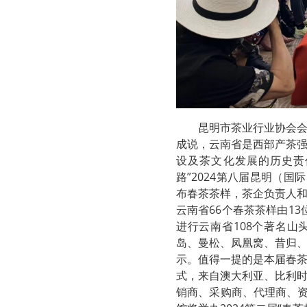
昆明市茶业行业协会会
成说，云南省是西部产茶
设及茶文化发展的历史责
路”2024第八届昆明（
布春茶茶样，茶企负责人
云南省66个春茶茶样由1
进行云南省108个著名山
岛、曼松、凤凰窝、昔归
示。值得一提的是本届春
式，来自澳大利亚、比利
销商、采购商、代理商、资