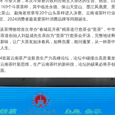
春茶杯”斗茶大赛，本次斗茶赛共收到云南五大茶区的生普、熟普、
169个斗茶茶样，其中临沧永德、保山天堂山、墨江凤凰窝、
大茶山、勐海老班章等20个山头茶样进入决赛。云南省茶叶行
工匠、2024消费者最喜爱茶叶消费品牌等同期诞生。
明滇茶博物馆首次举办“春城花月夜”精茶道疗愈茶会“觉茶”，中
茶道创始人刘益成先生亲自为“觉茶”疗愈茶会开汤，完整地诠
韵新味，让广大茶友如沐春风，如释负重，敢问蓬莱，从一杯茶
悟人生。
24首届云南茶产业新质生产力高峰论坛，论坛中碰撞出高质量
销云南茶叶新思维，生产云南茶叶的新科技，论坛的硕果必将开
局面。