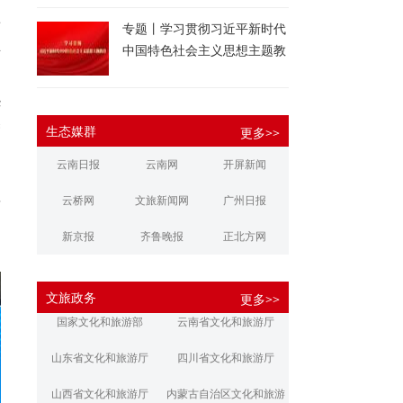
白
景
专题丨学习贯彻习近平新时代
业
中国特色社会主义思想主题教
育
华
释
生态媒群
更多>>
中
云南日报
云南网
开屏新闻
云桥网
文旅新闻网
广州日报
发
创
新京报
齐鲁晚报
正北方网
大河报
扬子晚报
华商报
文旅政务
更多>>
江南都市报
新安晚报
潇湘晨报
国家文化和旅游部
云南省文化和旅游厅
文旅丽江
文旅楚雄
大理文旅
山东省文化和旅游厅
四川省文化和旅游厅
山西省文化和旅游厅
内蒙古自治区文化和旅游