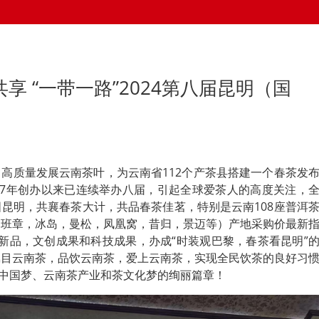
共享 “一带一路”2024第八届昆明（国
高质量发展云南茶叶，为云南省112个产茶县搭建一个春茶发
17年创办以来已连续举办八届，引起全球爱茶人的高度关注，
昆明，共襄春茶大计，共品春茶佳茗，特别是云南108座普洱
，班章，冰岛，曼松，凤凰窝，昔归，景迈等）产地采购价最新
新品，文创成果和科技成果，办成“时装观巴黎，春茶看昆明”
瞩目云南茶，品饮云南茶，爱上云南茶，实现全民饮茶的良好习
写中国梦、云南茶产业和茶文化梦的绚丽篇章！