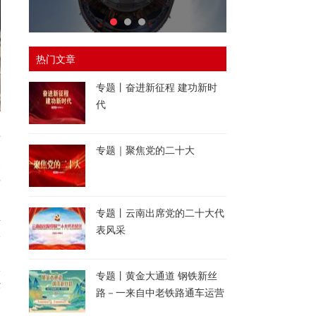
热门文章
专题丨奋进新征程 建功新时
代
益
建
专题｜聚焦党的二十大
一
发
；
专题丨云南出席党的二十大代
且
表风采
冰
展
仪
专题丨黄金大通道 钢铁新丝
经
路－一来自中老铁路通车运营
物
一周年的报道