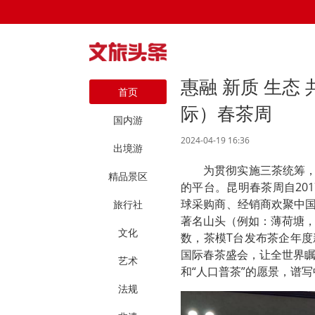
惠融 新质 生态 
首页
际）春茶周
国内游
2024-04-19 16:36
出境游
为贯彻实施三茶统筹，
精品景区
的平台。昆明春茶周自20
球采购商、经销商欢聚中国
旅行社
著名山头（例如：薄荷塘
文化
数，茶模T台发布茶企年度
国际春茶盛会，让全世界
艺术
和“人口普茶”的愿景，谱
法规