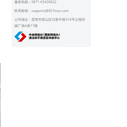
服务热线：0871-65420622
明
联系邮箱：
supports@927tour.com
大
公司地址：昆明市西山区日新中路516号云报传
引
媒广场A座17楼
步
继
茶
春