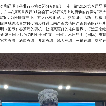
会和昆明市茶业行业协会还分别组织“一带一路”2024第八届昆
、并与“滇茶世界行”组委会联合推荐6月上旬启动的首发站“澳
化事项，为推进茶产业、茶文化营销展示、交流研讨活动，积极
国际区域需求量对接，稳步推进云南产茶大省向产茶强省跨越的
昆明（国际）春茶周的契机，让滇茶更好的走向世界，打造云南
金属王国之后的第四个王国“茶叶王国”。本届昆明（国际）春
显实力春城、温馨春城、开放春城、绿美春城、幸福春城、效能