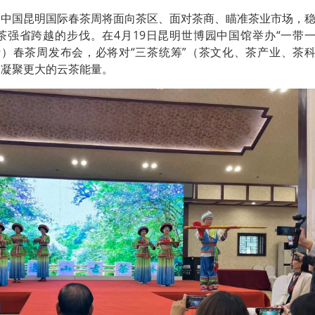
第八届中国昆明国际春茶周将面向茶区、面对茶商、瞄准茶业市场，
茶强省跨越的步伐。在4月19日昆明世博园中国馆举办“一带
国际）春茶周发布会，必将对“三茶统筹”（茶文化、茶产业、茶
，凝聚更大的云茶能量。