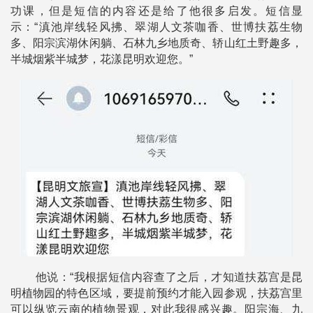
功课，但是短信的内容还是给了他很多启发。短信显
示：“滇池岸线轻风拂、翠湖人文茶咖香、世博扶荔生物
多、阳宗滨湖休闲躺、石林九乡地质奇、轿山红土野趣多，
半城烟紫半城梦，花漾昆明欢迎您。”
他说：“我根据短信内容查了之后，才知道扶荔宫是昆
明植物园的特色区域，要提前预约才能入园参观，扶荔宫里
可以纵览云南的植物景观，对此我很感兴趣。阳宗海、九