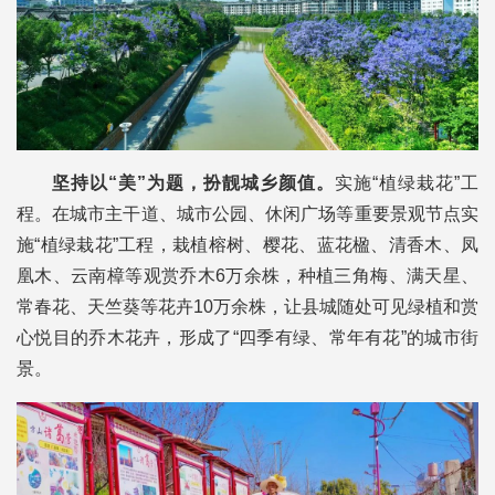
坚持以“美”为题，扮靓城乡颜值。
实施“植绿栽花”工
程。在城市主干道、城市公园、休闲广场等重要景观节点实
施“植绿栽花”工程，栽植榕树、樱花、蓝花楹、清香木、凤
凰木、云南樟等观赏乔木6万余
株，种植三角梅、满天星、
常春花、天竺葵等花卉10万
余
株，让县城随处可见绿植和赏
心悦目的乔木花卉，形成了“四季有绿、常年有花”的城市街
景。