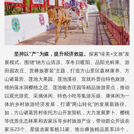
坚持以“产”为媒，提升经济效益。
探索“绿美+文旅”发
展模式。围绕“纳方山清凉、享冬日暖阳、品阳光鲜果、游
田园农庄、赏彝族赛装”主题，打造方山景区森林康养、方
山诸葛营、莲池大果园、莲池溪谷、宜就外普拉特色旅游、
维的落水洞樱桃之恋、莲池银杏庄园等精品旅游景点，推动
以观光游览、采摘休闲、特色小吃等集游乐娱、康体闲为一
体的乡村旅游经济发展，打通“两山转化”的发展新路径。
如，方山诸葛营村依托方山开发契机，大力发展萝卜、樱桃
等优质生态林果和农家乐等乡村旅游产业，带动群众开设农
家乐23个、星级农家客栈11家、推出彝族精品菜系18个，