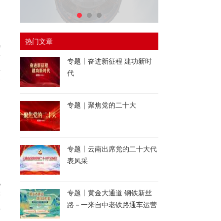
，
热门文章
风
泰
专题丨奋进新征程 建功新时
汇
代
一
专题｜聚焦党的二十大
专题丨云南出席党的二十大代
表风采
的
地
专题丨黄金大通道 钢铁新丝
游
路－一来自中老铁路通车运营
拉
一周年的报道