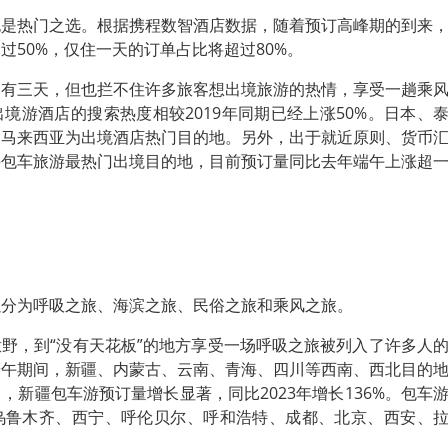
也是热门之选。根据携程数智酒店数据，随着预订高峰期的到来
过50%，仅住一天的订单占比将超过80%。
只有三天，但也拦不住许多旅客想出境旅游的热情，享受一趟乘
境游酒店的搜索热度相较2019年同期已经上涨50%。日本、
和马来西亚为出境酒店热门目的地。另外，出于就近原则、货币
午包车旅游最热门出境目的地，目前预订量同比去年端午上涨超
以分为呼吸之旅、海滨之旅、民俗之旅和乘风之旅。
野，到“没有天花板”的地方享受一场呼吸之旅被列入了许多人
端午期间，新疆、内蒙古、云南、青海、四川等西南、西北目的
，新疆包车游预订量增长显著，同比2023年增长136%。包车
乌鲁木齐、西宁、呼伦贝尔、呼和浩特、成都、北京、西安、