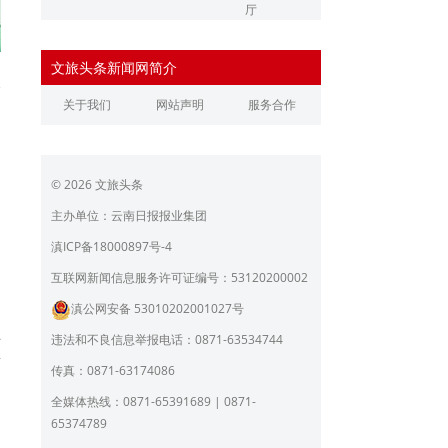
厅
辽宁省文化和旅游厅
江苏省文化和旅游厅
文旅头条新闻网简介
浙江省文化和旅游厅
安徽省文化和旅游厅
欢
关于我们
网站声明
服务合作
江西省文化和旅游厅
河南省文化和旅游厅
、
湖北省文化和旅游厅
湖南省文化和旅游厅
的
© 2026 文旅头条
广东省文化和旅游厅
广西壮族自治区文化和旅
游厅
主办单位：云南日报报业集团
海南省旅游和文化广电体
贵州省文化和旅游厅
滇ICP备18000897号-4
育厅
陕西省文化和旅游厅
甘肃省文化和旅游厅
互联网新闻信息服务许可证编号：53120200002
滇公网安备 53010202001027号
青海省文化和旅游厅
宁夏回族自治区文化和旅
文
游厅
丰
违法和不良信息举报电话：0871-63534744
北京市文旅局
上海市文化和旅游局
新
传真：0871-63174086
重庆市文化和旅游发展委
全媒体热线：0871-65391689 | 0871-
员会
间
65374789