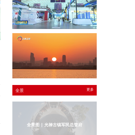
长
民
双
。
预
，
更多
全景
世
国
去
全景图 | 光禄古镇军民总管府