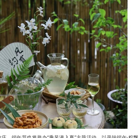
庄，端午节也将举办“乘风潜入夏”主题活动，以寻味端午·粽