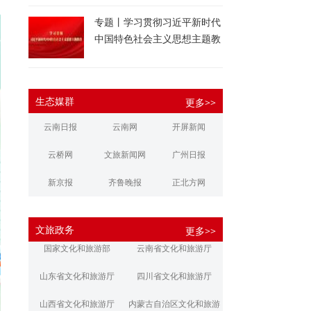
专题丨学习贯彻习近平新时代
中国特色社会主义思想主题教
育
生态媒群
更多>>
云南日报
云南网
开屏新闻
云桥网
文旅新闻网
广州日报
新京报
齐鲁晚报
正北方网
大河报
扬子晚报
华商报
文旅政务
更多>>
江南都市报
新安晚报
潇湘晨报
国家文化和旅游部
云南省文化和旅游厅
文旅丽江
文旅楚雄
大理文旅
山东省文化和旅游厅
四川省文化和旅游厅
山西省文化和旅游厅
内蒙古自治区文化和旅游