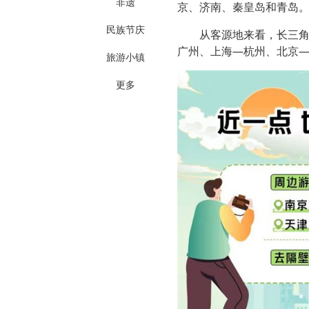
非遗
京、济南、秦皇岛和青岛
民族节庆
从客源地来看，长三
广州、上海—杭州、北京—
旅游小镇
更多