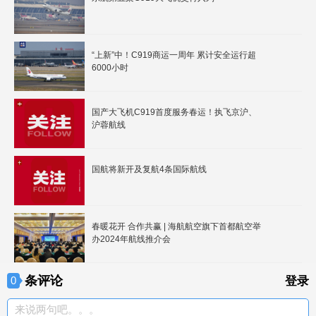
“上新”中！C919商运一周年 累计安全运行超
6000小时
国产大飞机C919首度服务春运！执飞京沪、
沪蓉航线
国航将新开及复航4条国际航线
春暖花开 合作共赢 | 海航航空旗下首都航空举
办2024年航线推介会
条评论
0
登录
来说两句吧。。。