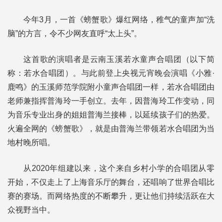
今年3月，一首《螃蟹歌》爆红网络，稚气的童声加“洗
脑”的方言，令不少网友直呼“太上头”。
这首歌的演唱者是云南玉溪若水童声合唱团（以下简
称：若水合唱团）。与此前登上央视元宵晚会演唱《小雅·
鹿鸣》的玉溪师范学院附小童声合唱团一样，若水合唱团由
老师兼指挥普海玲一手创立。去年，因普海玲工作变动，同
为音乐专业出身的姐姐普海兰接棒，以延续孩子们的热爱。
火遍全网的《螃蟹歌》，就是由普海兰带领若水合唱团为当
地村晚所唱。
从2020年组建以来，这个来自乡村小学的合唱团从零
开始，不仅走上了上海音乐厅的舞台，还唱响了世界合唱比
赛的赛场。而网络热度的不断攀升，更让他们持续活跃在大
众视野当中。