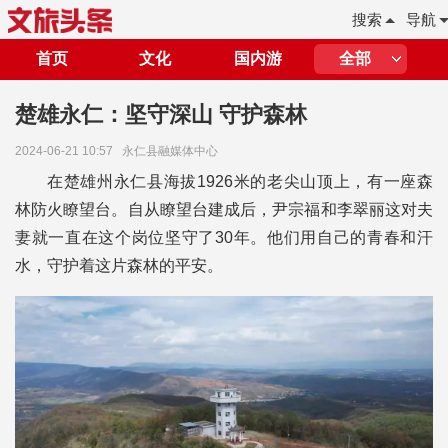
搜索
导航
首页
文化
国内游
全部
楚雄永仁：坚守深山 守护森林
2024-06-21 10:57
永仁县融媒体中心
在楚雄州永仁县海拔1926米的老尖山顶上，有一座森
林防火瞭望台。自从瞭望台建成后，尹宗福和李翠丽这对夫
妻就一直在这个岗位坚守了30年。他们用自己的青春和汗
水，守护着这片森林的平安。