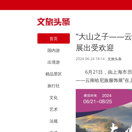
“大山之子——
首页
展出受欢迎
国内游
2024-06-24 18:14
文旅头条
出境游
6月21日，由上海市
精品景区
——云南哈尼族服饰展”在
旅行社
文化
艺术
法规