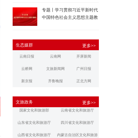
专题丨学习贯彻习近平新时代
中国特色社会主义思想主题教
育
生态媒群
更多>>
云南日报
云南网
开屏新闻
云桥网
文旅新闻网
广州日报
新京报
齐鲁晚报
正北方网
大河报
扬子晚报
华商报
文旅政务
更多>>
江南都市报
新安晚报
潇湘晨报
国家文化和旅游部
云南省文化和旅游厅
文旅丽江
文旅楚雄
大理文旅
山东省文化和旅游厅
四川省文化和旅游厅
朋
上
山西省文化和旅游厅
内蒙古自治区文化和旅游