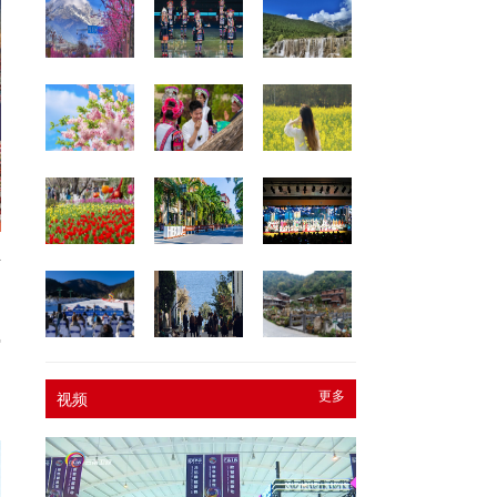
纬
馆
促
更多
视频