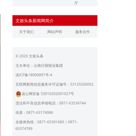
厅
辽宁省文化和旅游厅
江苏省文化和旅游厅
文旅头条新闻网简介
浙江省文化和旅游厅
安徽省文化和旅游厅
关于我们
网站声明
服务合作
江西省文化和旅游厅
河南省文化和旅游厅
湖北省文化和旅游厅
湖南省文化和旅游厅
© 2026 文旅头条
广东省文化和旅游厅
广西壮族自治区文化和旅
游厅
主办单位：云南日报报业集团
海南省旅游和文化广电体
贵州省文化和旅游厅
滇ICP备18000897号-4
育厅
陕西省文化和旅游厅
甘肃省文化和旅游厅
互联网新闻信息服务许可证编号：53120200002
滇公网安备 53010202001027号
青海省文化和旅游厅
宁夏回族自治区文化和旅
游厅
违法和不良信息举报电话：0871-63534744
北京市文旅局
上海市文化和旅游局
传真：0871-63174086
重庆市文化和旅游发展委
全媒体热线：0871-65391689 | 0871-
员会
65374789