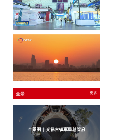
更多
全景
全景图 | 光禄古镇军民总管府内庭