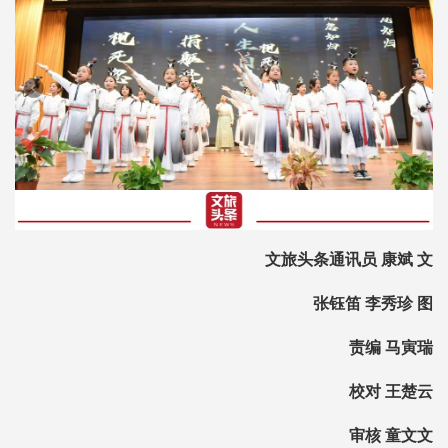
文旅头条通讯员 康斌 文
张钰笛 李秀珍 图
责编 马寅瑞
校对 王楚云
审核 童文文