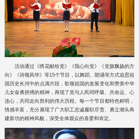
活动通过《绣花献给党》《我心向党》《党旗飘扬的方
向》《诗颂风华》等15个节目，以舞蹈、朗诵等方式追思祖
国历史长河中的点滴片段，歌颂祖国的发展变化和赞美中华
儿女奋勇拼搏的精神，再现了党与人民同呼吸、共命运、心
连心，共同走向胜利的伟大历程。每一个节目都特色鲜明，
情感丰富，充分展现了广大职工忠诚履职尽责、勇立潮头再
建新功的精神风貌，深受全体观众的喜爱和肯定。