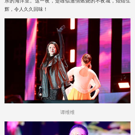
乐的海洋里。这一夜，楚雄似激情燃烧的不夜城，熠熠生
辉，令人久久回味！
谭维维