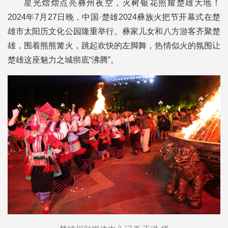
星光熠熠点亮彝州夜空，火树银花照耀楚雄大地！
2024年7月27日晚，中国·楚雄2024彝族火把节开幕式在楚
雄市太阳历文化公园隆重举行。彝家儿女和八方游客齐聚楚
雄，围着熊熊篝火，跳起欢快的左脚舞，热情似火的氛围让
楚雄这座魅力之城彻底“沸腾”。