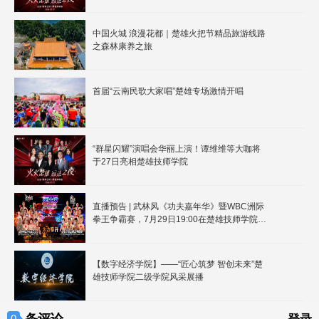
中国火城 浪漫花都｜楚雄火把节精品旅游线路
之森林康养之旅
首届“云南民歌大家唱”楚雄专场激情开唱
“群星闪耀”演唱会华丽上演！谭维维等大咖将
于27日亮相楚雄技师学院
直播预告 | 武林风《功夫嘉年华》暨WBC洲际
拳王争霸赛，7月29日19:00在楚雄技师学院体
育馆震撼登场！
【数字经济学院】——“匠心筑梦 智创未来”楚
雄技师学院二级学院风采展播
0