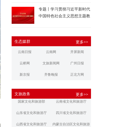
专题丨学习贯彻习近平新时代
中国特色社会主义思想主题教
育
生态媒群
更多>>
云南日报
云南网
开屏新闻
云桥网
文旅新闻网
广州日报
新京报
齐鲁晚报
正北方网
大河报
扬子晚报
华商报
文旅政务
更多>>
江南都市报
新安晚报
潇湘晨报
国家文化和旅游部
云南省文化和旅游厅
个
文旅丽江
文旅楚雄
大理文旅
山东省文化和旅游厅
四川省文化和旅游厅
山西省文化和旅游厅
内蒙古自治区文化和旅游