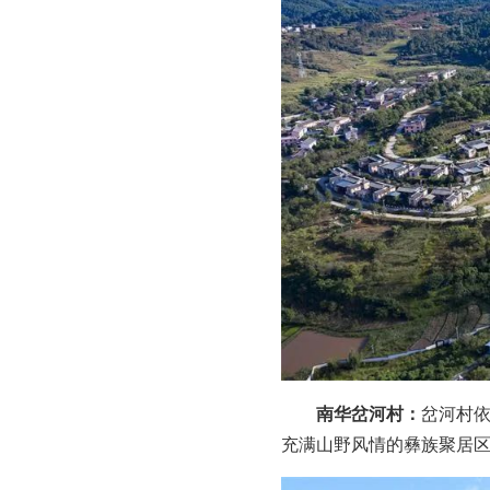
南华岔河村：
岔河村
充满山野风情的彝族聚居