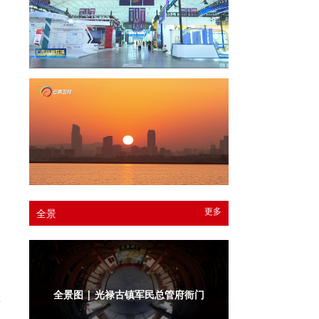
动
更多
全景
之
全景图 | 光禄古镇军民总管府
景