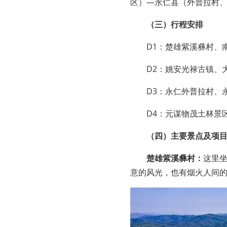
区）—永仁县（外普拉村
（三）行程安排
D1：楚雄紫溪彝村、
D2：姚安光禄古镇、
D3：永仁外普拉村、
D4：元谋物茂土林景
（四）主要景点及项
楚雄紫溪彝村：
这里
意的风光，也有烟火人间