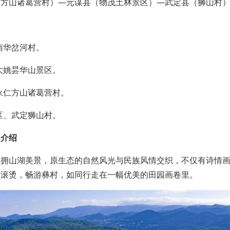
、方山诸葛营村）—元谋县（物茂土林景区）—武定县（狮山村
南华岔河村。
大姚昙华山景区。
永仁方山诸葛营村。
区、武定狮山村。
目介绍
坐拥山湖美景，原生态的自然风光与民族风情交织，不仅有诗情
的滚烫，畅游彝村，如同行走在一幅优美的田园画卷里。