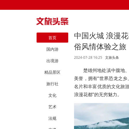
中国火城 浪漫
首页
俗风情体验之旅
国内游
2024-07-28 16:25
文旅头条
出境游
楚雄州地处滇中腹地、
精品景区
美誉，拥有“世界恐龙之乡
旅行社
名片和丰富优质的文化旅游
浪漫花都”的无穷魅力。
文化
艺术
法规