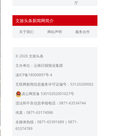
厅
辽宁省文化和旅游厅
江苏省文化和旅游厅
文旅头条新闻网简介
浙江省文化和旅游厅
安徽省文化和旅游厅
关于我们
网站声明
服务合作
江西省文化和旅游厅
河南省文化和旅游厅
湖北省文化和旅游厅
湖南省文化和旅游厅
© 2026 文旅头条
广东省文化和旅游厅
广西壮族自治区文化和旅
游厅
主办单位：云南日报报业集团
海南省旅游和文化广电体
贵州省文化和旅游厅
滇ICP备18000897号-4
育厅
陕西省文化和旅游厅
甘肃省文化和旅游厅
互联网新闻信息服务许可证编号：53120200002
滇公网安备 53010202001027号
青海省文化和旅游厅
宁夏回族自治区文化和旅
游厅
违法和不良信息举报电话：0871-63534744
北京市文旅局
上海市文化和旅游局
传真：0871-63174086
重庆市文化和旅游发展委
全媒体热线：0871-65391689 | 0871-
员会
65374789