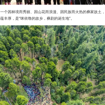
是一个因林境而秀丽、因山花而浪漫、因民族而火热的彝家故土
蕴丰厚，是“咪依噜的故乡，彝剧的诞生地”。