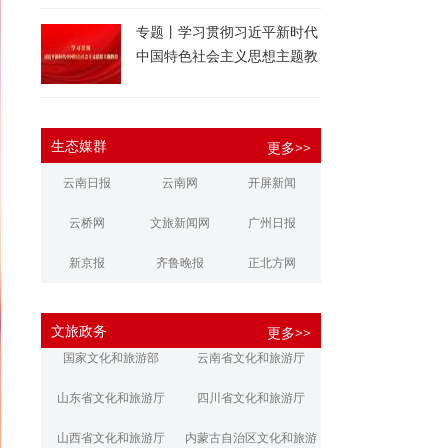
专题丨学习贯彻习近平新时代
中国特色社会主义思想主题教
育
生态媒群
更多>>
云南日报
云南网
开屏新闻
云桥网
文旅新闻网
广州日报
新京报
齐鲁晚报
正北方网
大河报
扬子晚报
华商报
文旅政务
更多>>
江南都市报
新安晚报
潇湘晨报
国家文化和旅游部
云南省文化和旅游厅
文旅丽江
文旅楚雄
大理文旅
山东省文化和旅游厅
四川省文化和旅游厅
山西省文化和旅游厅
内蒙古自治区文化和旅游