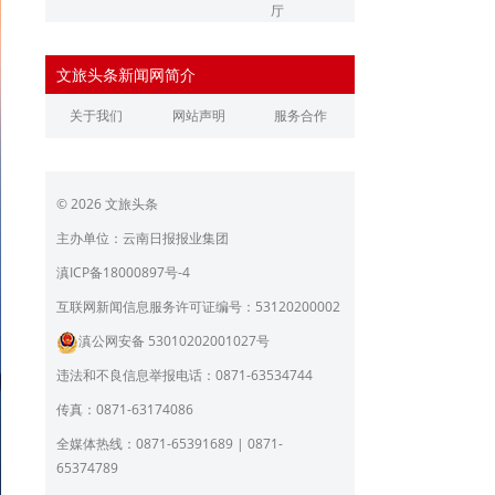
厅
辽宁省文化和旅游厅
江苏省文化和旅游厅
文旅头条新闻网简介
浙江省文化和旅游厅
安徽省文化和旅游厅
关于我们
网站声明
服务合作
江西省文化和旅游厅
河南省文化和旅游厅
湖北省文化和旅游厅
湖南省文化和旅游厅
© 2026 文旅头条
广东省文化和旅游厅
广西壮族自治区文化和旅
游厅
主办单位：云南日报报业集团
海南省旅游和文化广电体
贵州省文化和旅游厅
滇ICP备18000897号-4
育厅
陕西省文化和旅游厅
甘肃省文化和旅游厅
互联网新闻信息服务许可证编号：53120200002
滇公网安备 53010202001027号
青海省文化和旅游厅
宁夏回族自治区文化和旅
游厅
违法和不良信息举报电话：0871-63534744
北京市文旅局
上海市文化和旅游局
传真：0871-63174086
重庆市文化和旅游发展委
全媒体热线：0871-65391689 | 0871-
员会
65374789