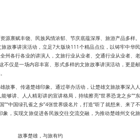
、资源禀赋丰饶、民族风情浓郁、节庆底蕴深厚、旅游产品多样
”文旅故事讲演活动，立足7大版块111个精品点位，以铸牢中华
盖全州各行各业的讲演人，文旅行业从业者、交通行业从业者、
…这不仅是一场内容丰富、形式多样的文旅故事讲演活动，更是
宴。
楚雄故事、传递楚雄印象。通过举办活动，让楚雄文旅故事深入
能够讲、人人精彩讲的宣讲格局，持续擦亮“世界恐龙之乡”“
国”“中国绿孔雀之乡”4张世界级名片，打造“听了就想来、来了
雄印象，实现文旅促进各民族交往交流交融，为推动楚雄州文化
故事楚雄，与旅有约