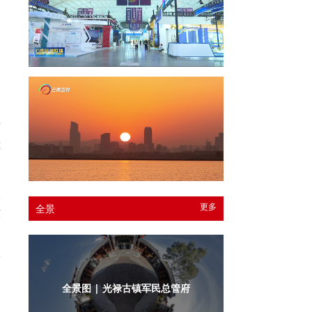
。
民
老
献
人
更多
全景
东
不
旅
全景图 | 光禄古镇军民总管府