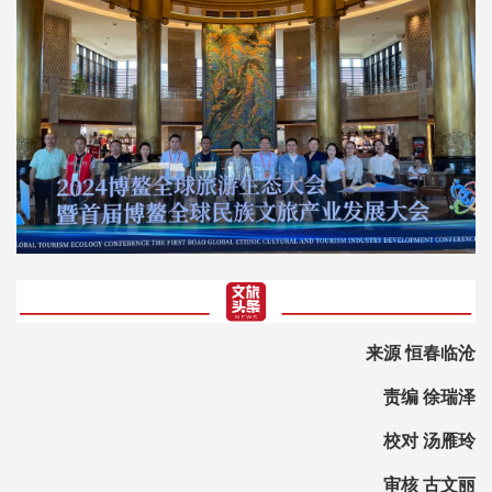
来源 恒春临沧
责编 徐瑞泽
校对 汤雁玲
审核 古文丽