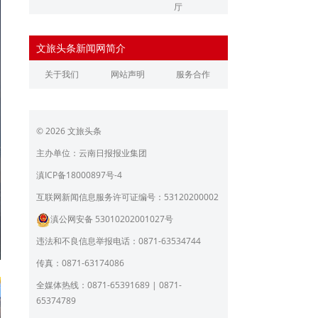
厅
辽宁省文化和旅游厅
江苏省文化和旅游厅
文旅头条新闻网简介
浙江省文化和旅游厅
安徽省文化和旅游厅
关于我们
网站声明
服务合作
江西省文化和旅游厅
河南省文化和旅游厅
湖北省文化和旅游厅
湖南省文化和旅游厅
© 2026 文旅头条
广东省文化和旅游厅
广西壮族自治区文化和旅
游厅
主办单位：云南日报报业集团
海南省旅游和文化广电体
贵州省文化和旅游厅
滇ICP备18000897号-4
育厅
陕西省文化和旅游厅
甘肃省文化和旅游厅
互联网新闻信息服务许可证编号：53120200002
滇公网安备 53010202001027号
青海省文化和旅游厅
宁夏回族自治区文化和旅
游厅
违法和不良信息举报电话：0871-63534744
北京市文旅局
上海市文化和旅游局
传真：0871-63174086
重庆市文化和旅游发展委
全媒体热线：0871-65391689 | 0871-
员会
65374789