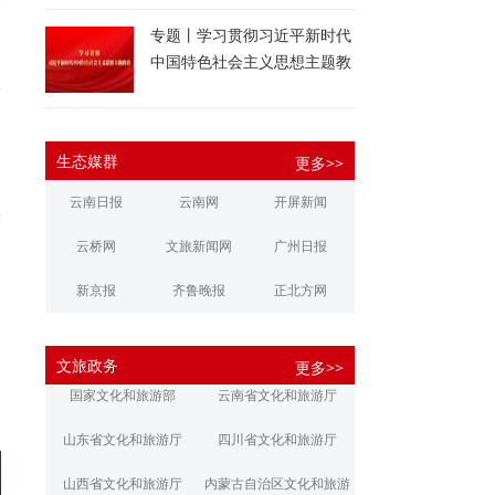
深
专题丨学习贯彻习近平新时代
中国特色社会主义思想主题教
大
育
生态媒群
更多>>
云南日报
云南网
开屏新闻
泳
云桥网
文旅新闻网
广州日报
新京报
齐鲁晚报
正北方网
大河报
扬子晚报
华商报
文旅政务
更多>>
江南都市报
新安晚报
潇湘晨报
、
国家文化和旅游部
云南省文化和旅游厅
文旅丽江
文旅楚雄
大理文旅
山东省文化和旅游厅
四川省文化和旅游厅
山西省文化和旅游厅
内蒙古自治区文化和旅游