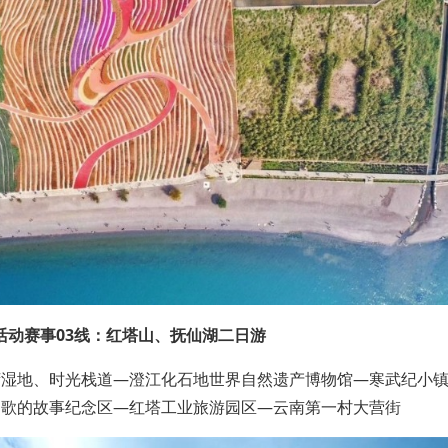
活动赛事03线：红塔山、抚仙湖二日游
湾湿地、时光栈道—澄江化石地世界自然遗产博物馆—寒武纪小
国歌的故事纪念区—红塔工业旅游园区—云南第一村大营街