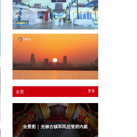
更多
全景
全景图 | 光禄古镇军民总管府衙门