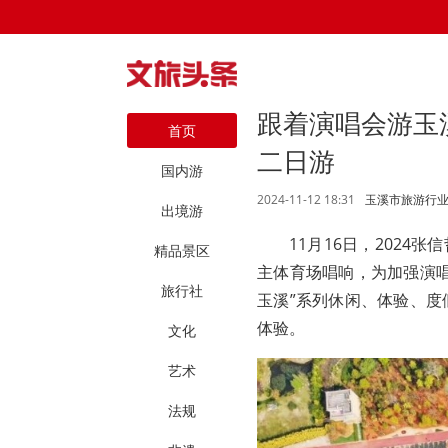
跟着演唱会游玉
首页
二日游
国内游
2024-11-12 18:31
玉溪市旅游行
出境游
11月16日，202
精品景区
主体育场唱响，为加强演
旅行社
玉溪”系列休闲、体验、
体验。
文化
艺术
法规