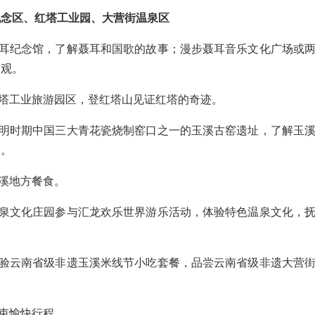
纪念区、红塔工业园、大营街温泉区
参观聂耳纪念馆，了解聂耳和国歌的故事；漫步聂耳音乐文化广场或
景观。
观红塔工业旅游园区，登红塔山见证红塔的奇迹。
参观元明时期中国三大青花瓷烧制窑口之一的玉溪古窑遗址，了解玉
承。
尝玉溪地方餐食。
汇龙温泉文化庄园参与汇龙欢乐世界游乐活动，体验特色温泉文化，
晚餐体验云南省级非遗玉溪米线节小吃套餐，品尝云南省级非遗大营
，结束愉快行程。