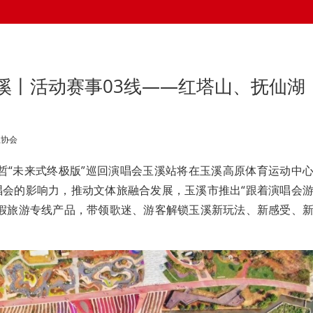
溪丨活动赛事03线——红塔山、抚仙湖
业协会
4张信哲“未来式终极版”巡回演唱会玉溪站将在玉溪高原体育运动中
唱会的影响力，推动文体旅融合发展，玉溪市推出“跟着演唱会
度假旅游专线产品，带领歌迷、游客解锁玉溪新玩法、新感受、