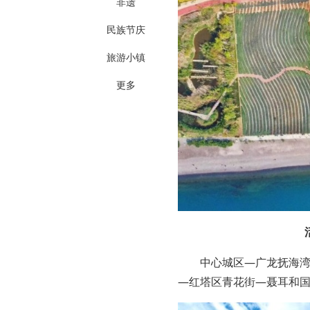
非遗
民族节庆
旅游小镇
更多
中心城区—广龙抚海
—红塔区青花街—聂耳和