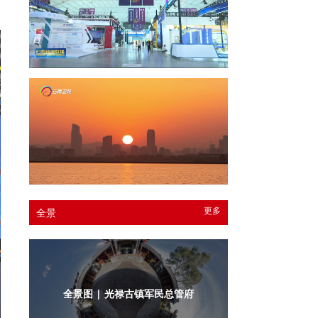
更多
全景
全景图 | 光禄古镇军民总管府