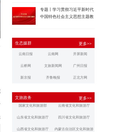
专题丨学习贯彻习近平新时代
中国特色社会主义思想主题教
育
生态媒群
更多>>
对
云南日报
云南网
开屏新闻
云桥网
文旅新闻网
广州日报
新京报
齐鲁晚报
正北方网
大河报
扬子晚报
华商报
院
文旅政务
更多>>
江南都市报
新安晚报
潇湘晨报
玲
国家文化和旅游部
云南省文化和旅游厅
文旅丽江
文旅楚雄
大理文旅
元
山东省文化和旅游厅
四川省文化和旅游厅
山西省文化和旅游厅
内蒙古自治区文化和旅游