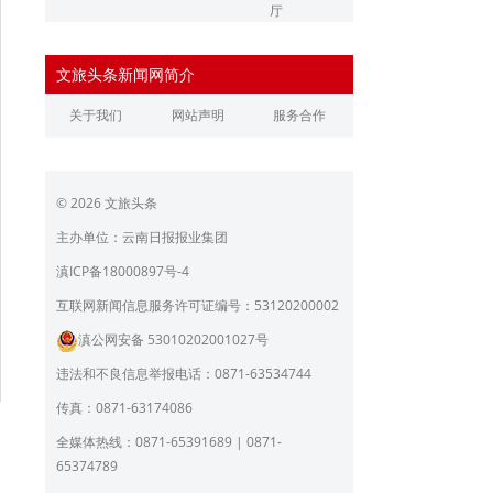
厅
辽宁省文化和旅游厅
江苏省文化和旅游厅
文旅头条新闻网简介
浙江省文化和旅游厅
安徽省文化和旅游厅
关于我们
网站声明
服务合作
江西省文化和旅游厅
河南省文化和旅游厅
湖北省文化和旅游厅
湖南省文化和旅游厅
© 2026 文旅头条
广东省文化和旅游厅
广西壮族自治区文化和旅
游厅
主办单位：云南日报报业集团
海南省旅游和文化广电体
贵州省文化和旅游厅
滇ICP备18000897号-4
育厅
陕西省文化和旅游厅
甘肃省文化和旅游厅
互联网新闻信息服务许可证编号：53120200002
滇公网安备 53010202001027号
青海省文化和旅游厅
宁夏回族自治区文化和旅
游厅
违法和不良信息举报电话：0871-63534744
北京市文旅局
上海市文化和旅游局
传真：0871-63174086
重庆市文化和旅游发展委
全媒体热线：0871-65391689 | 0871-
员会
65374789