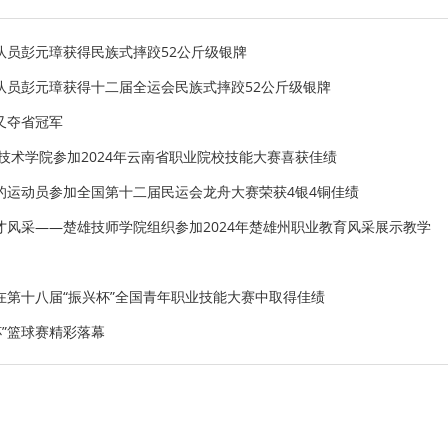
队员彭元璋获得民族式摔跤52公斤级银牌
队员彭元璋获得十二届全运会民族式摔跤52公斤级银牌
又夺省冠军
技术学院参加2024年云南省职业院校技能大赛喜获佳绩
的运动员参加全国第十二届民运会龙舟大赛荣获4银4铜佳绩
才风采——楚雄技师学院组织参加2024年楚雄州职业教育风采展示教学
在第十八届“振兴杯”全国青年职业技能大赛中取得佳绩
杯”篮球赛精彩落幕