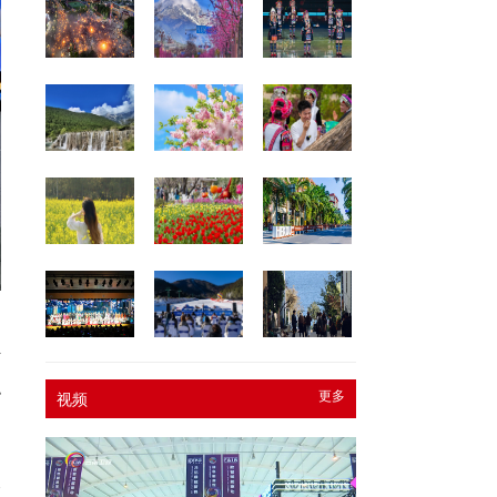
郑
计
职
更多
视频
的
不
次