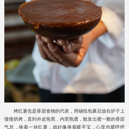
烤红薯也是香甜食物的代表，用锡纸包裹后放在炉子上
慢慢烘烤，直到外皮焦黑，内里熟透，散发出蜜一般的香甜
气息，捧着一块红薯，就好像捧着暖手宝，心里也暖呼呼