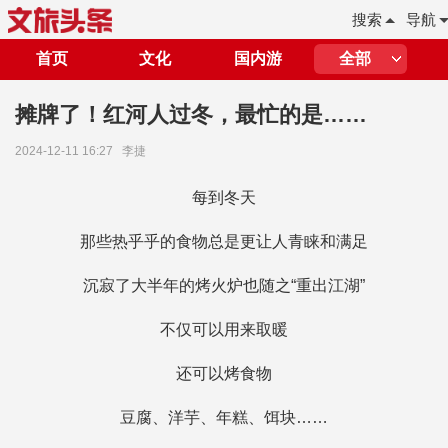
搜索
导航
首页
文化
国内游
全部
摊牌了！红河人过冬，最忙的是……
2024-12-11 16:27
李捷
每到冬天
那些热乎乎的食物总是更让人青睐和满足
沉寂了大半年的烤火炉也随之“重出江湖”
不仅可以用来取暖
还可以烤食物
豆腐、洋芋、年糕、饵块……