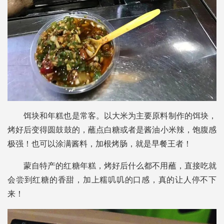
饵块和年糕也是常客。以大米为主要原料制作的饵块，
烤好后变得圆鼓鼓的，蘸点白糖或者是酱油小米辣，饱腹感
极强！也可以涂满酱料，加根烤肠，就是早餐王者！
蒙自特产的红糖年糕，烤好后什么都不用蘸，直接吃就
会尝到红糖的香甜，加上糯叽叽的口感，真的让人停不下
来！