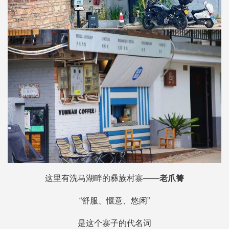
这里有洗马湖畔的彝族村寨——
老爪箐
“舒服、惬意、悠闲”
是这个寨子的代名词