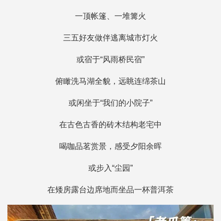
一顶帐篷、一堆篝火
三五好友做伴逃离城市灯火
或宿于“风雨桥民宿”
俯瞰洗马湖全貌，远眺连绵茶山
或闲坐于“我们的小院子”
在古色古香的砖木结构老宅中
喝咖品茗赏景，感受夕阳余晖
或步入“尘园”
在矮房露台边席地而坐品一杯普洱茶