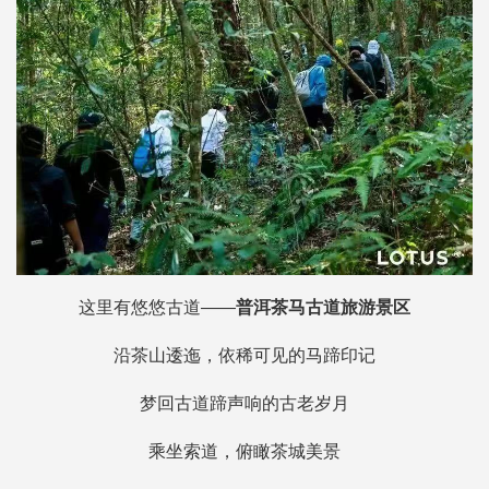
这里有悠悠古道——
普洱茶马古道旅游景区
沿茶山逶迤，依稀可见的马蹄印记
梦回古道蹄声响的古老岁月
乘坐索道，俯瞰茶城美景