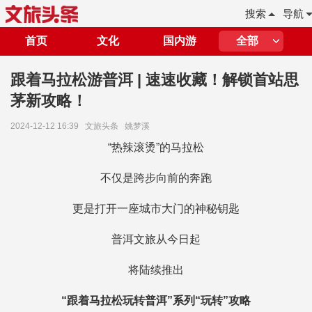
搜索
导航
首页
文化
国内游
全部
跟着马拉松游普洱 | 速速收藏！解锁首站思
茅新攻略！
2024-12-12 16:39
文旅头条
姚梦溪
“热辣滚烫”的马拉松
不仅是跨步向前的奔跑
更是打开一座城市大门的神秘钥匙
普洱文旅从今日起
将陆续推出
“跟着马拉松玩转普洱”系列“玩转”攻略