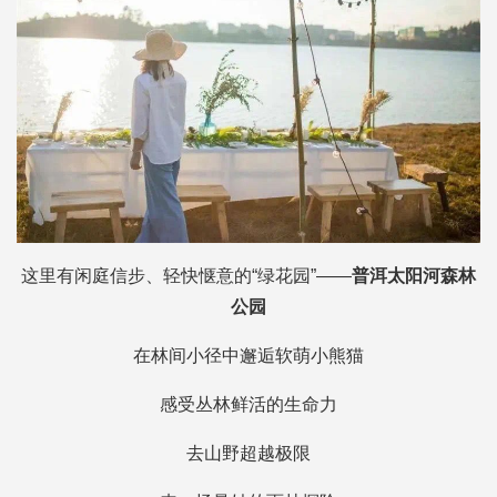
这里有闲庭信步、轻快惬意的“绿花园”——
普洱太阳河森林
公园
在林间小径中邂逅软萌小熊猫
感受丛林鲜活的生命力
去山野超越极限