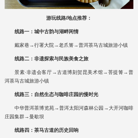
游玩线路/地点推荐：
线路一：城中古韵与湖畔闲情
戴家巷→行署大院→老爪箐→普洱茶马古城旅游小镇
线路二：非遗探索与民族美食之旅
景素·非遗会客厅→古道博刻贺昆美术馆→菩提箐→普
洱茶马古城旅游小镇
线路三：自然生态与咖啡庄园的慢时光
中华普洱茶博览苑→普洱太阳河森林公园→大开河咖啡
庄园集群→曼歇坝
线路四：茶马古道的历史回响