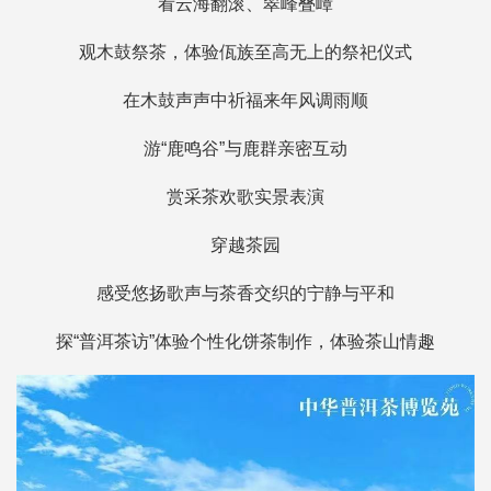
看云海翻滚、翠峰叠嶂
观木鼓祭茶，体验佤族至高无上的祭祀仪式
在木鼓声声中祈福来年风调雨顺
游“鹿鸣谷”与鹿群亲密互动
赏采茶欢歌实景表演
穿越茶园
感受悠扬歌声与茶香交织的宁静与平和
探“普洱茶访”体验个性化饼茶制作，体验茶山情趣