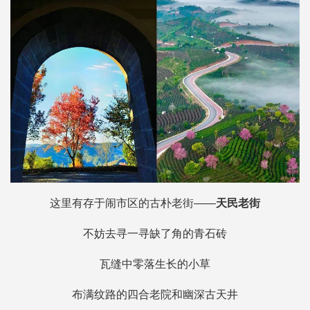
这里有存于闹市区的古朴老街——
天民老街
不妨去寻一寻缺了角的青石砖
瓦缝中零落生长的小草
布满纹路的四合老院和幽深古天井