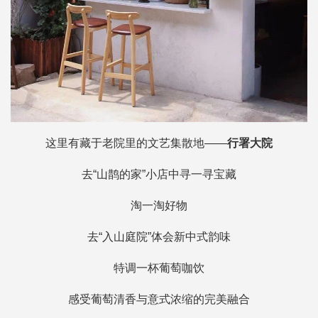
这里有藏于老院里的文艺集散地——
行署大院
去“山鹊的家”小店中寻一寻宝藏
淘一淘好物
去“入山庭院”体会新中式韵味
特调一杯葡萄咖饮
感受葡萄清香与意式浓缩的完美融合