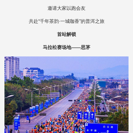
邀请大家以跑会友
共赴“千年茶韵·一城咖香”的普洱之旅
首站解锁
马拉松赛场地——思茅