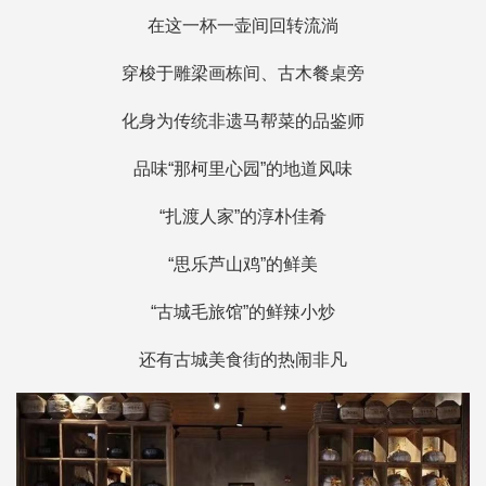
在这一杯一壶间回转流淌
穿梭于雕梁画栋间、古木餐桌旁
化身为传统非遗马帮菜的品鉴师
品味“那柯里心园”的地道风味
“扎渡人家”的淳朴佳肴
“思乐芦山鸡”的鲜美
“古城毛旅馆”的鲜辣小炒
还有古城美食街的热闹非凡