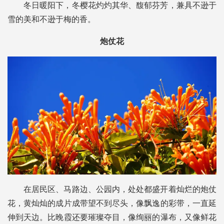
冬日暖阳下，冬樱花灼灼其华、馥郁芬芳，兼具不逊于
雪的美和不逊于梅的香。
炮仗花
在居民区、马路边、公园内，处处都盛开着灿烂的炮仗
花，黄灿灿的成片成带望不到尽头，像飘逸的彩带，一直延
伸到天边。比晚霞还要璀璨夺目，像绚丽的瀑布，又像鲜花