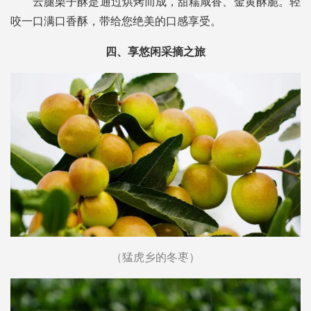
云腿栗子酥是通过烘烤而成，甜糯咸香、金黄酥脆。轻
咬一口满口香酥，带给您绝美的口感享受。
四、享悠闲采摘之旅
（猛虎乡的冬枣）