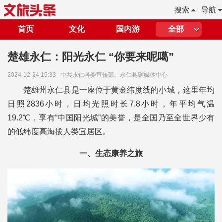
搜索
导航
首页
文化
国内游
全部
楚雄永仁：阳光永仁 “你要来呢噶”
2024-12-24 15:33
中共永仁县委宣传部、永仁县融媒体中心
楚雄州永仁县是一座位于黄金纬度线的小城，这里年均
日照2836小时，日均光照时长7.8小时，年平均气温
19.2℃，享有“中国阳光城”的美誉，是全国乃至全世界少有
的低纬度高海拔人类宜居区。
一、生态康养之旅