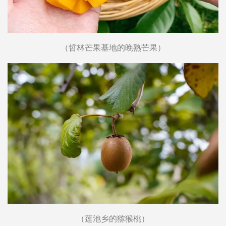
（哲林芒果基地的晚熟芒果）
（莲池乡的猕猴桃）