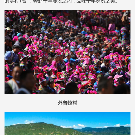
的乡村T台”，奔赴千年赛装之约，品味千年彝绣之美。
外普拉村