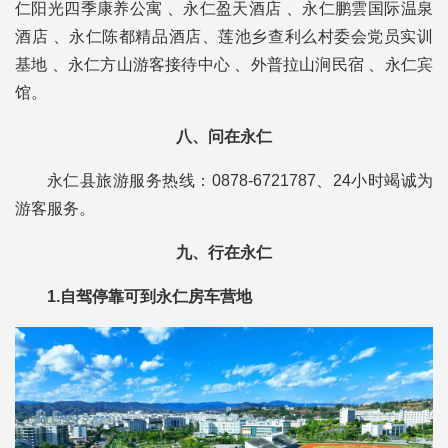
仁阳光四季康养公寓 、
永仁盈天酒店 、
永仁鹏雲国际温泉
酒店 、
永仁陈都精品酒店、
莲池乡查利么村委会党员实训
基地 、
永仁方山游客接待中心 、
外普拉山涧民宿 、
永仁宾
馆。
八、问在永仁
永仁县旅游服务热线：0878-6721787、
24小时竭诚为
游客服务。
九、行在永仁
1.自驾停靠可到永仁房车营地