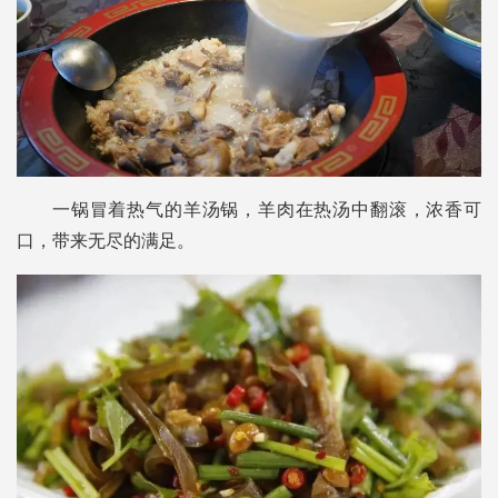
一锅冒着热气的羊汤锅，羊肉在热汤中翻滚，浓香可
口，带来无尽的满足。