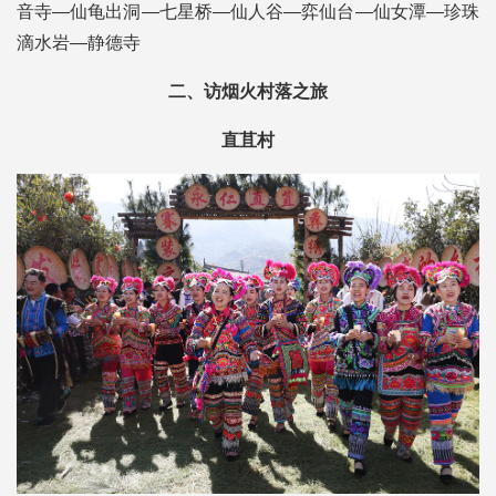
音寺—仙龟出洞—七星桥—仙人谷—弈仙台—仙女潭—珍珠
滴水岩—静德寺
二、访烟火村落之旅
直苴村