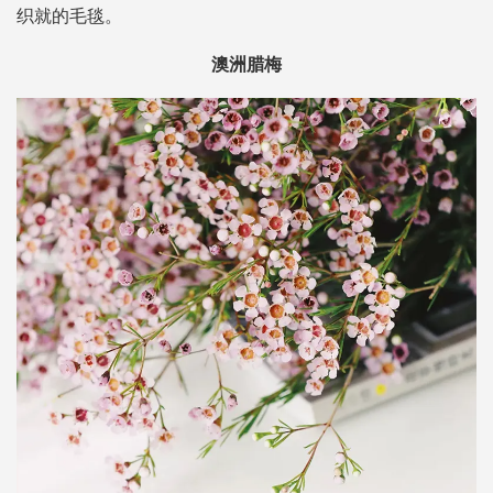
织就的毛毯。
澳洲腊梅