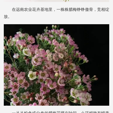
在远南农业花卉基地里，一株株腊梅铮铮傲骨，竞相绽
放。