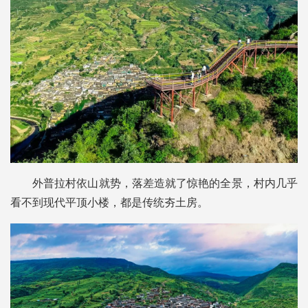
外普拉村依山就势，落差造就了惊艳的全景，村内几乎
看不到现代平顶小楼，都是传统夯土房。