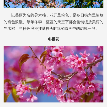
以美丽为名的异木棉，花开呈粉色，是冬日街角里绽放
的粉色浪漫。每年冬季，蓝蓝的天空下都会悄悄绽放美丽的
异木棉，当粉色浪漫挂满枝头时犹如漫画中的幻境一般。
冬樱花