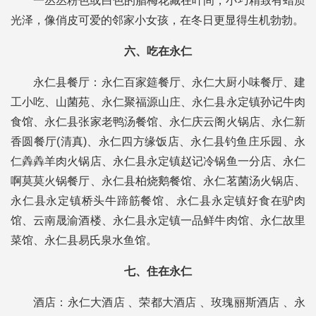
一丛丛粉色或白色的腊梅花藏在叶间，小巧精致有蜡质
光泽，像俏皮可爱的邻家小女孩，在冬日更显得生机勃勃。
六、吃在永仁
永仁县餐厅：
永仁百家筵餐厅、
永仁大厨小味餐厅、
建
工小吃、
山菌苑、
永仁聚福源山庄、
永仁县永定镇孙记牛肉
食馆、
永仁县张家老鸭汤餐馆、
永仁庆云阁火锅店、
永仁新
香圆餐厅(清真)、
永仁四方缘饭店、
永仁县钓鱼庄乐园、
永
仁羴羴羊肉火锅店、
永仁县永定镇赵记冷锅鱼一分店、
永仁
啊莫莫火锅餐厅、
永仁县柏烧鹅餐馆、
永仁茗菌汤火锅店、
永仁县永定镇桥头牛蹄筋餐馆、
永仁县永定镇好食在驴肉
馆、
云南晟渝酒楼、
永仁县永定镇一品鲜牛肉馆、
永仁故里
菜馆、
永仁县易氏泉水鱼馆。
七、住在永仁
酒店：永仁大酒店 、
荣都大酒店 、
玫瑰丽斯酒店 、
永