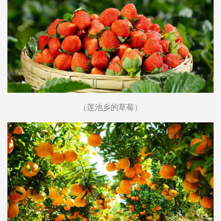
（莲池乡的草莓）