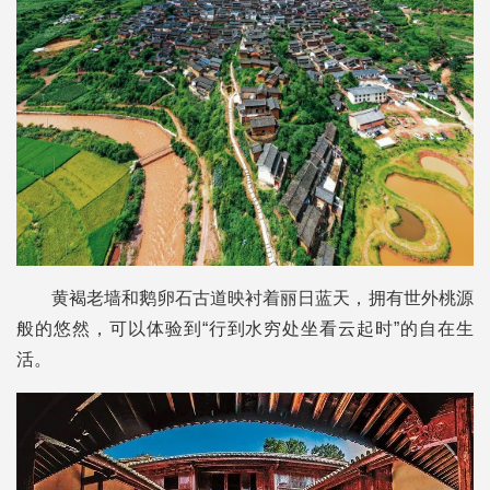
黄褐老墙和鹅卵石古道映衬着丽日蓝天，拥有世外桃源
般的悠然，可以体验到“行到水穷处坐看云起时”的自在生
活。