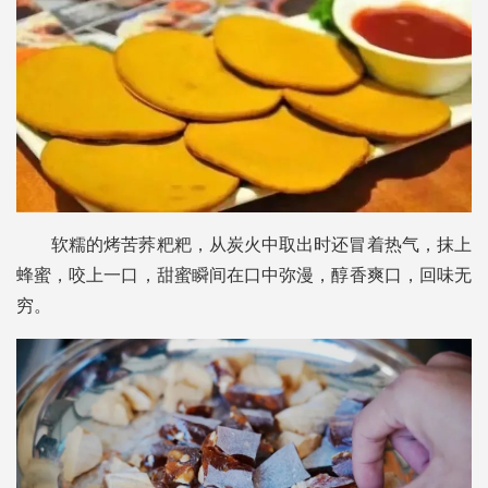
软糯的烤苦荞粑粑，从炭火中取出时还冒着热气，抹上
蜂蜜，咬上一口，甜蜜瞬间在口中弥漫，醇香爽口，回味无
穷。