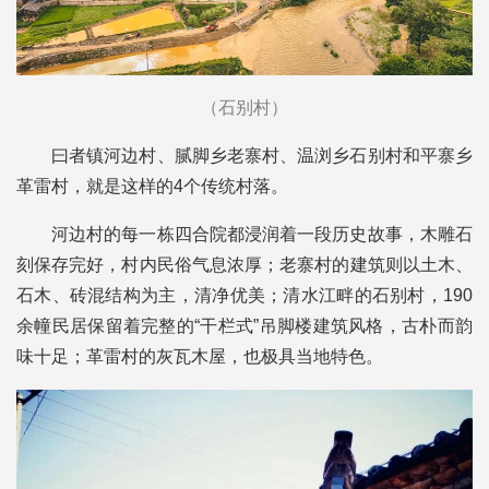
（石别村）
曰者镇河边村、腻脚乡老寨村、温浏乡石别村和平寨乡
革雷村，就是这样的4个传统村落。
河边村的每一栋四合院都浸润着一段历史故事，木雕石
刻保存完好，村内民俗气息浓厚；老寨村的建筑则以土木、
石木、砖混结构为主，清净优美；清水江畔的石别村，190
余幢民居保留着完整的“干栏式”吊脚楼建筑风格，古朴而韵
味十足；革雷村的灰瓦木屋，也极具当地特色。