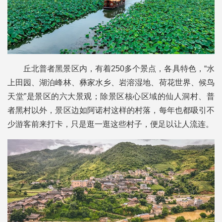
丘北普者黑景区内，有着250多个景点，各具特色，“水
上田园、湖泊峰林、彝家水乡、岩溶湿地、荷花世界、候鸟
天堂”是景区的六大景观；除景区核心区域的仙人洞村、普
者黑村以外，景区边如阿诺村这样的村落，每年也都吸引不
少游客前来打卡，只是逛一逛这些村子，便足以让人流连。