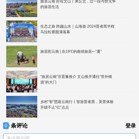
旅居云南 好在文山丨来丘北，过一段与世无争
的旅居生活
生态之旅 跨越山水｜山海遊·2024普者黑半程
马拉松赛圆满落幕
旅居彩云南 | 在19℃的曲靖旅居一“夏”
“旅居云南”京晋豫推介 文山推开通往“世外桃
源”的大门
乡村“智”慧路云南行丨智游普者黑，美景体验
升级不止“亿”点点
条评论
0
登录
来说两句吧。。。