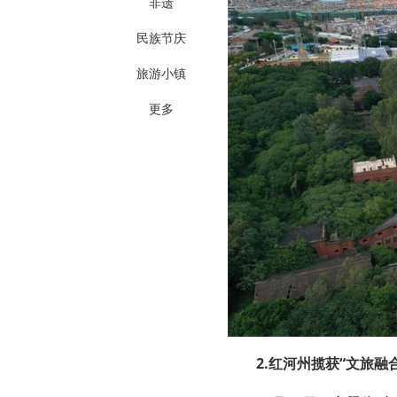
非遗
民族节庆
旅游小镇
更多
2.红河州揽获“文旅融合