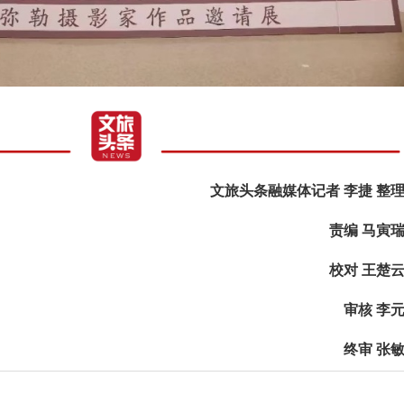
文旅头条融媒体记者 李捷 整
责编 马寅
校对 王楚
审核 李
终审 张