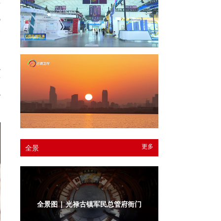
来
代
播
融
南
4
更多
全景
全景图 | 光禄古镇军民总管府衙门