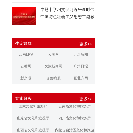
济
专题丨学习贯彻习近平新时代
源
中国特色社会主义思想主题教
育
生态媒群
更多>>
云南日报
云南网
开屏新闻
云桥网
文旅新闻网
广州日报
新京报
齐鲁晚报
正北方网
大河报
扬子晚报
华商报
文旅政务
更多>>
江南都市报
新安晚报
潇湘晨报
国家文化和旅游部
云南省文化和旅游厅
文旅丽江
文旅楚雄
大理文旅
山东省文化和旅游厅
四川省文化和旅游厅
山西省文化和旅游厅
内蒙古自治区文化和旅游