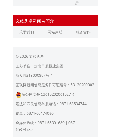
厅
辽宁省文化和旅游厅
江苏省文化和旅游厅
文旅头条新闻网简介
浙江省文化和旅游厅
安徽省文化和旅游厅
关于我们
网站声明
服务合作
江西省文化和旅游厅
河南省文化和旅游厅
湖北省文化和旅游厅
湖南省文化和旅游厅
© 2026 文旅头条
广东省文化和旅游厅
广西壮族自治区文化和旅
理
游厅
主办单位：云南日报报业集团
海南省旅游和文化广电体
贵州省文化和旅游厅
滇ICP备18000897号-4
育厅
瑞
陕西省文化和旅游厅
甘肃省文化和旅游厅
互联网新闻信息服务许可证编号：53120200002
云
滇公网安备 53010202001027号
青海省文化和旅游厅
宁夏回族自治区文化和旅
游厅
违法和不良信息举报电话：0871-63534744
元
北京市文旅局
上海市文化和旅游局
传真：0871-63174086
敏
重庆市文化和旅游发展委
全媒体热线：0871-65391689 | 0871-
员会
65374789