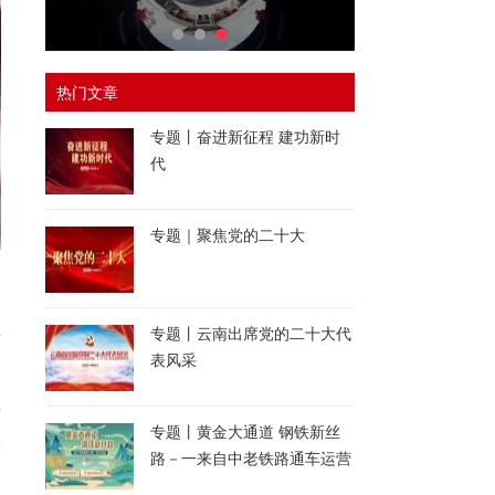
热门文章
专题丨奋进新征程 建功新时
代
专题｜聚焦党的二十大
博
专题丨云南出席党的二十大代
表风采
请
专题丨黄金大通道 钢铁新丝
影
路－一来自中老铁路通车运营
、
一周年的报道