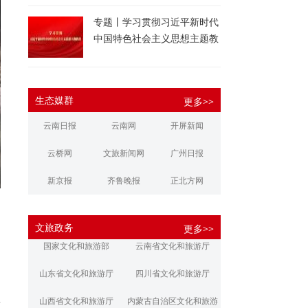
专题丨学习贯彻习近平新时代
中国特色社会主义思想主题教
育
生态媒群
更多>>
云南日报
云南网
开屏新闻
云桥网
文旅新闻网
广州日报
新京报
齐鲁晚报
正北方网
大河报
扬子晚报
华商报
文旅政务
更多>>
江南都市报
新安晚报
潇湘晨报
国家文化和旅游部
云南省文化和旅游厅
文旅丽江
文旅楚雄
大理文旅
山东省文化和旅游厅
四川省文化和旅游厅
群
山西省文化和旅游厅
内蒙古自治区文化和旅游