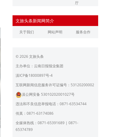
厅
辽宁省文化和旅游厅
江苏省文化和旅游厅
文旅头条新闻网简介
浙江省文化和旅游厅
安徽省文化和旅游厅
关于我们
网站声明
服务合作
江西省文化和旅游厅
河南省文化和旅游厅
湖北省文化和旅游厅
湖南省文化和旅游厅
© 2026 文旅头条
广东省文化和旅游厅
广西壮族自治区文化和旅
游厅
主办单位：云南日报报业集团
海南省旅游和文化广电体
贵州省文化和旅游厅
滇ICP备18000897号-4
育厅
陕西省文化和旅游厅
甘肃省文化和旅游厅
互联网新闻信息服务许可证编号：53120200002
滇公网安备 53010202001027号
青海省文化和旅游厅
宁夏回族自治区文化和旅
游厅
违法和不良信息举报电话：0871-63534744
北京市文旅局
上海市文化和旅游局
传真：0871-63174086
重庆市文化和旅游发展委
全媒体热线：0871-65391689 | 0871-
员会
65374789