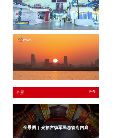
排
的
更多
全景
全景图 | 光禄古镇军民总管府衙门