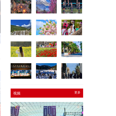
人
推
更多
视频