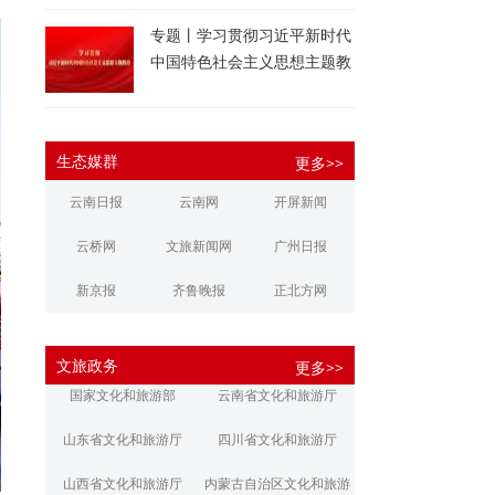
专题丨学习贯彻习近平新时代
中国特色社会主义思想主题教
育
生态媒群
更多>>
云南日报
云南网
开屏新闻
云桥网
文旅新闻网
广州日报
新京报
齐鲁晚报
正北方网
大河报
扬子晚报
华商报
文旅政务
更多>>
江南都市报
新安晚报
潇湘晨报
国家文化和旅游部
云南省文化和旅游厅
文旅丽江
文旅楚雄
大理文旅
山东省文化和旅游厅
四川省文化和旅游厅
山西省文化和旅游厅
内蒙古自治区文化和旅游