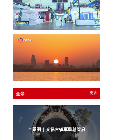
过
更多
全景
类
非
全景图 | 光禄古镇军民总管府