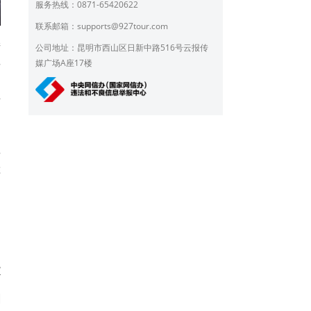
服务热线：0871-65420622
联系邮箱：
supports@927tour.com
街
公司地址：昆明市西山区日新中路516号云报传
县
媒广场A座17楼
、
生
过
发
醉
文
图