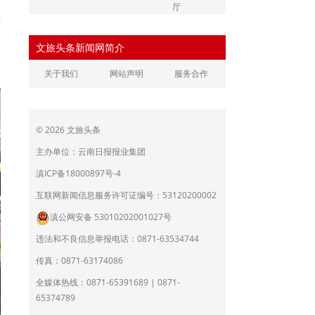
厅
开
辽宁省文化和旅游厅
江苏省文化和旅游厅
遗
文旅头条新闻网简介
浙江省文化和旅游厅
安徽省文化和旅游厅
，
。
关于我们
网站声明
服务合作
江西省文化和旅游厅
河南省文化和旅游厅
湖北省文化和旅游厅
湖南省文化和旅游厅
© 2026 文旅头条
广东省文化和旅游厅
广西壮族自治区文化和旅
游厅
主办单位：云南日报报业集团
海南省旅游和文化广电体
贵州省文化和旅游厅
滇ICP备18000897号-4
育厅
陕西省文化和旅游厅
甘肃省文化和旅游厅
互联网新闻信息服务许可证编号：53120200002
滇公网安备 53010202001027号
青海省文化和旅游厅
宁夏回族自治区文化和旅
游厅
违法和不良信息举报电话：0871-63534744
北京市文旅局
上海市文化和旅游局
传真：0871-63174086
重庆市文化和旅游发展委
全媒体热线：0871-65391689 | 0871-
员会
65374789