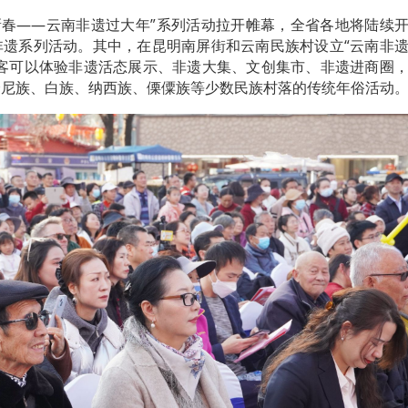
贺新春——云南非遗过大年”系列活动拉开帷幕，全省各地将陆续
非遗系列活动。其中，在昆明南屏街和云南民族村设立“云南非
游客可以体验非遗活态展示、非遗大集、文创集市、非遗进商圈
哈尼族、白族、纳西族、傈僳族等少数民族村落的传统年俗活动