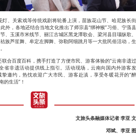
花灯、关索戏等传统戏剧将轮番上演，苗族花山节、哈尼族长
此外，各地还结合当地文化推出了师宗县“绑神猴”习俗、宁蒗
巴节、玉溪市米线节、丽江古城区黑龙潭歌会、梁河县目瑙纵歌
拉祜族芦笙舞、牟定左脚舞、弥勒阿细跳月等一大批民俗活动，
力。
还联合百度百科，携手打造了方便市民、游客体验的“云南非遗
询全省非遗活动提供线上指引。
活动现场，云南向国内外游客
的诚挚邀约，热忱欢迎广大市民、游客赴滇，享受冬暖花开的“
南的生活”！
文旅头条融媒体记者 李亚 
邓斌、李亚 