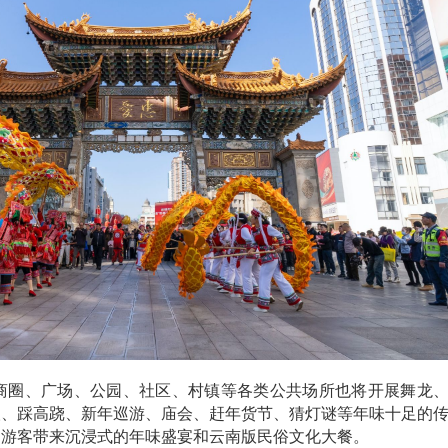
商圈、广场、公园、社区、村镇等各类公共场所也将开展舞龙
塑、踩高跷、新年巡游、庙会、赶年货节、猜灯谜等年味十足的
、游客带来沉浸式的年味盛宴和云南版民俗文化大餐。