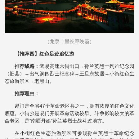
（龙泉十里长廊晚霞）
【推荐四】红色足迹追忆游
推荐线路：
武易高速六街出口→孙兰英烈士殉难纪念园
（旧县）→出气洞四烈士纪念碑→王旦东故居→小街红色生
态旅游景区→老黑山。
推荐理由：
易门是全省47个革命老区县之一，拥有浓厚的红色文化
底蕴。小街乡是易门开展革命活动较早、斗争影响较大的革
命老区，是“南疆丹娘”孙兰英烈士战斗过地方。
在小街红色生态旅游景区可参观孙兰英烈士革命纪念