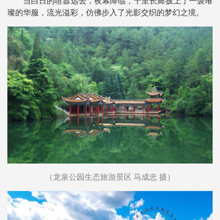
当白日的喧嚣远去，夜幕降临，十里长廊披上了一袭璀
璨的华服，流光溢彩，仿佛步入了光影交织的梦幻之境。
（龙泉公园生态旅游景区 马成忠 摄）