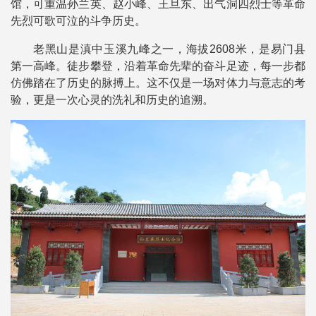
馆，可重温孙兰英、赵小峰、王旦东、出气洞四烈士等革命
先烈可歌可泣的斗争历史。
老黑山是滇中玉溪九峰之一，海拔2608米，是易门县
第一高峰。徒步攀登，沿着革命先辈的奋斗足迹，每一步都
仿佛踏在了历史的脉搏上。这不仅是一场对体力与意志的考
验，更是一次心灵的洗礼和历史的追溯。