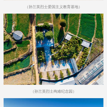
（孙兰英烈士爱国主义教育基地）
（孙兰英烈士殉难纪念园）