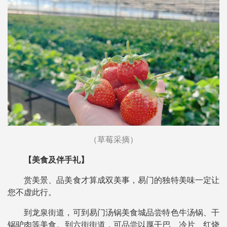
（草莓采摘）
【美食及伴手礼】
赏美景、品美食才算成双美事，易门的独特美味一定让
您不虚此行。
到龙泉街道，可到易门汤锅美食城品尝特色牛汤锅、干
锅驴肉等美食。到六街街道，可品尝以厚干巴、冷片、红烧