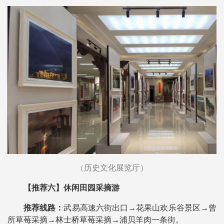
（历史文化展览厅）
【推荐六】休闲田园采摘游
推荐线路：
武易高速六街出口→花果山欢乐谷景区→曾
所草莓采摘→林士桥草莓采摘→浦贝羊肉一条街。