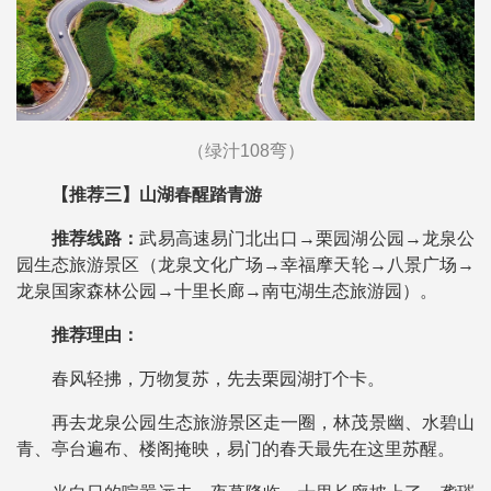
（绿汁108弯）
【推荐三】山湖春醒踏青游
推荐线路：
武易高速易门北出口→栗园湖公园→龙泉公
园生态旅游景区（龙泉文化广场→幸福摩天轮→八景广场→
龙泉国家森林公园→十里长廊→南屯湖生态旅游园）。
推荐理由：
春风轻拂，万物复苏，先去栗园湖打个卡。
再去龙泉公园生态旅游景区走一圈，林茂景幽、水碧山
青、亭台遍布、楼阁掩映，易门的春天最先在这里苏醒。