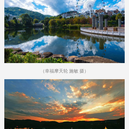
（幸福摩天轮 施敏 摄）