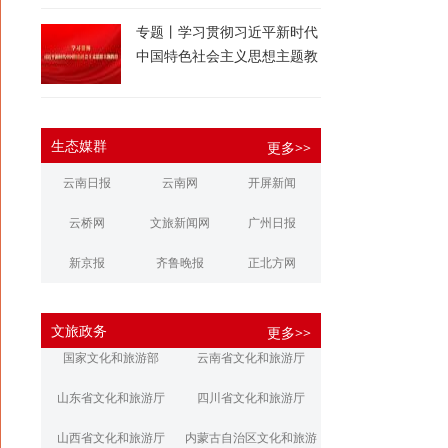
专题丨学习贯彻习近平新时代
中国特色社会主义思想主题教
育
生态媒群
更多>>
云南日报
云南网
开屏新闻
云桥网
文旅新闻网
广州日报
新京报
齐鲁晚报
正北方网
大河报
扬子晚报
华商报
文旅政务
更多>>
江南都市报
新安晚报
潇湘晨报
国家文化和旅游部
云南省文化和旅游厅
文旅丽江
文旅楚雄
大理文旅
山东省文化和旅游厅
四川省文化和旅游厅
山西省文化和旅游厅
内蒙古自治区文化和旅游