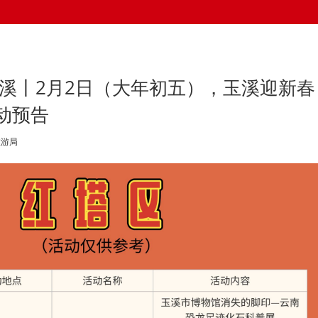
玉溪丨2月2日（大年初五），玉溪迎新春
动预告
旅游局