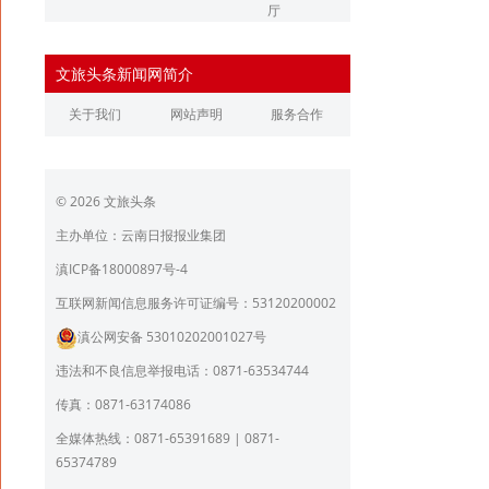
厅
辽宁省文化和旅游厅
江苏省文化和旅游厅
文旅头条新闻网简介
浙江省文化和旅游厅
安徽省文化和旅游厅
关于我们
网站声明
服务合作
江西省文化和旅游厅
河南省文化和旅游厅
湖北省文化和旅游厅
湖南省文化和旅游厅
© 2026 文旅头条
广东省文化和旅游厅
广西壮族自治区文化和旅
游厅
主办单位：云南日报报业集团
海南省旅游和文化广电体
贵州省文化和旅游厅
滇ICP备18000897号-4
育厅
陕西省文化和旅游厅
甘肃省文化和旅游厅
互联网新闻信息服务许可证编号：53120200002
滇公网安备 53010202001027号
青海省文化和旅游厅
宁夏回族自治区文化和旅
游厅
违法和不良信息举报电话：0871-63534744
北京市文旅局
上海市文化和旅游局
传真：0871-63174086
重庆市文化和旅游发展委
全媒体热线：0871-65391689 | 0871-
员会
65374789