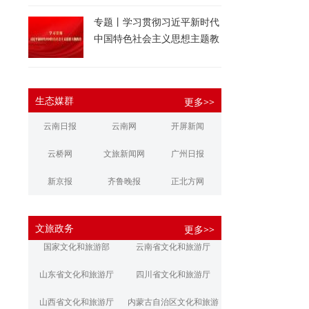
专题丨学习贯彻习近平新时代
中国特色社会主义思想主题教
育
生态媒群
更多>>
云南日报
云南网
开屏新闻
云桥网
文旅新闻网
广州日报
新京报
齐鲁晚报
正北方网
大河报
扬子晚报
华商报
文旅政务
更多>>
江南都市报
新安晚报
潇湘晨报
国家文化和旅游部
云南省文化和旅游厅
文旅丽江
文旅楚雄
大理文旅
山东省文化和旅游厅
四川省文化和旅游厅
山西省文化和旅游厅
内蒙古自治区文化和旅游