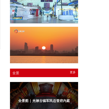
更多
全景
全景图 | 光禄古镇军民总管府内庭