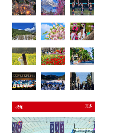
方
司
杉
更多
视频
元