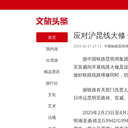
应对沪昆线大修
首页
2025-02-21 21:12
中国铁路昆明
国内游
据中国铁路昆明局集
出境游
至宣威间开展线路大修及
精品景区
做好铁路线路维修同时，
旅行社
据铁路有关部门负责人介
文化
日停运昆明至曲靖、宣威
艺术
2025年2月23日至
法规
明南至曲靖北G9942/G99