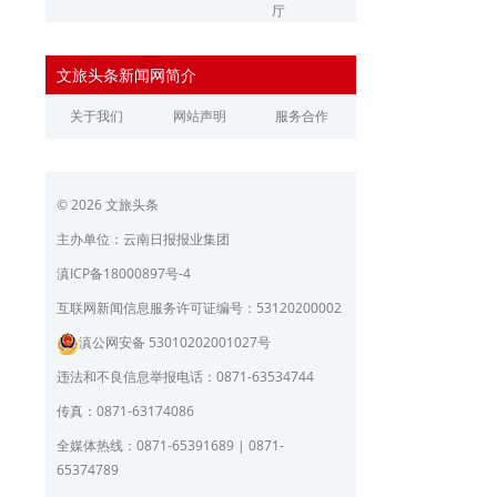
厅
辽宁省文化和旅游厅
江苏省文化和旅游厅
文旅头条新闻网简介
浙江省文化和旅游厅
安徽省文化和旅游厅
关于我们
网站声明
服务合作
江西省文化和旅游厅
河南省文化和旅游厅
湖北省文化和旅游厅
湖南省文化和旅游厅
© 2026 文旅头条
广东省文化和旅游厅
广西壮族自治区文化和旅
游厅
主办单位：云南日报报业集团
海南省旅游和文化广电体
贵州省文化和旅游厅
滇ICP备18000897号-4
育厅
陕西省文化和旅游厅
甘肃省文化和旅游厅
互联网新闻信息服务许可证编号：53120200002
滇公网安备 53010202001027号
青海省文化和旅游厅
宁夏回族自治区文化和旅
游厅
违法和不良信息举报电话：0871-63534744
北京市文旅局
上海市文化和旅游局
传真：0871-63174086
重庆市文化和旅游发展委
全媒体热线：0871-65391689 | 0871-
员会
65374789