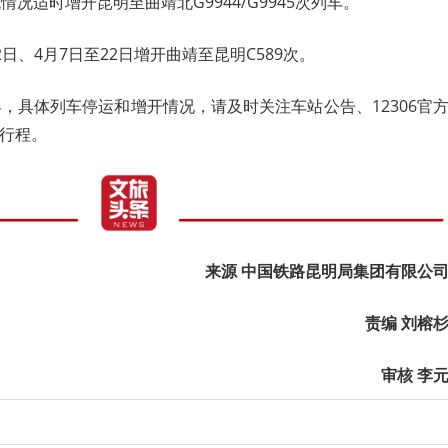
况适时增开昆明至曲靖北G9944/G9945次列车。
月2日、4月7日至22日增开曲靖至昆明C589次。
，具体列车停运和增开情况，请及时关注车站公告、12306官
排行程。
来源 中国铁路昆明局集团有限公
责编 刘榕
审核 李