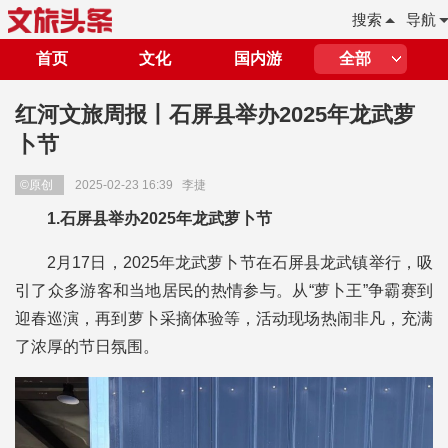
搜索
导航
首页
文化
国内游
全部
红河文旅周报丨石屏县举办2025年龙武萝
卜节
©原创
2025-02-23 16:39
李捷
1.石屏县举办2025年龙武萝卜节
2月17日，2025年龙武萝卜节在石屏县龙武镇举行，吸
引了众多游客和当地居民的热情参与。从“萝卜王”争霸赛到
迎春巡演，再到萝卜采摘体验等，活动现场热闹非凡，充满
了浓厚的节日氛围。