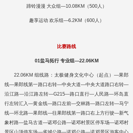
蹄铃漫漫 大众组—10.08KM（500人）
趣享运动 欢乐组—6.2KM（600人）
比赛路线
01盐马拓行 专业组—22.06KM
22.06KM 组线路：太极健身文化中心（起点）—果郎
线—果郎线第一路口右转—中央大道—中央大道路口右转—
沿江路—沿江路左转—G215—路口直行—人民路—环岛直
行左转汇入—黄金线—路口左前—交林路—路口左转—马宁
线—环北路—果郎线—往果郎线第一路口右上方行驶—新气
象村路—盐马古道—诺邓公路—诺邓村景区停车场—诺邓村
景区山顶停车场—雀城公路—诺邓公路—诺邓景区游客中心