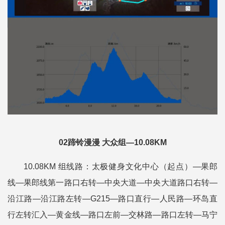
02蹄铃漫漫 大众组—10.08KM
10.08KM 组线路：太极健身文化中心（起点）—果郎
线—果郎线第一路口右转—中央大道—中央大道路口右转—
沿江路—沿江路左转—G215—路口直行—人民路—环岛直
行左转汇入—黄金线—路口左前—交林路—路口左转—马宁