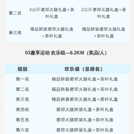
03趣享运动 欢乐组—6.2KM（奖品/人）