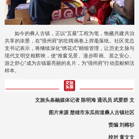
如今的彝人古镇，正以“五最”工程为笔，饱蘸共建共治
共享的浓墨，在“强州府”的壮阔画卷上挥毫落纸。社区党总
支书记表示，将继续深化“绣花式”精细管理，让历史文脉与
现代文明交相辉映，使“推窗见景、漫步即画、居之安心、
游之舒心”成为古镇最亮丽的名片，为“强州府”行动贡献鲜活
样本。
文旅头条融媒体记者 陈明海 通讯员 武爱群 文
图片来源 楚雄市东瓜街道彝人古镇社区
责编 刘榕杉
校对 童文文