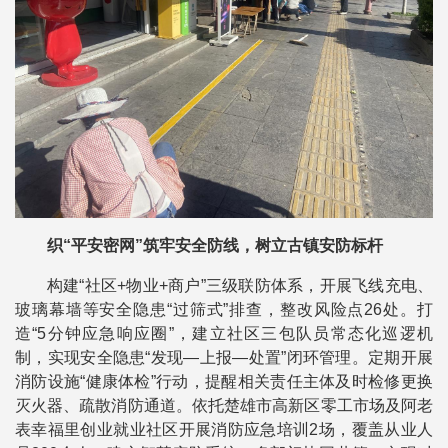
织“平安密网”筑牢安全防线，树立古镇安防标杆
构建“社区+物业+商户”三级联防体系，开展飞线充电、
玻璃幕墙等安全隐患“过筛式”排查，整改风险点26处。打
造“5分钟应急响应圈”，建立社区三包队员常态化巡逻机
制，实现安全隐患“发现—上报—处置”闭环管理。定期开展
消防设施“健康体检”行动，提醒相关责任主体及时检修更换
灭火器、疏散消防通道。依托楚雄市高新区零工市场及阿老
表幸福里创业就业社区开展消防应急培训2场，覆盖从业人