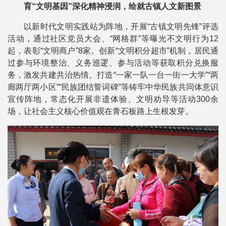
育“文明基因”深化精神浸润，绘就古镇人文新图景
以新时代文明实践站为阵地，开展“古镇文明先锋”评选
活动，通过社区党员大会、“网格群”等曝光不文明行为12
起，表彰“文明商户”8家。创新“文明积分超市”机制，居民通
过参与环境整治、义务巡逻、参与活动等获取积分兑换服
务，激发共建共治热情。打造“一家一队一台一街一大学”“两
廊两厅两小区”“民族团结誓词碑”等铸牢中华民族共同体意识
宣传阵地，常态化开展非遗体验、文明劝导等活动300余
场，让社会主义核心价值观在青石板路上生根发芽。