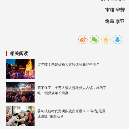
审核 华芳
终审 李亚
相关阅读
过年喽！来楚雄彝人古镇体验彝韵中国年
藏不住了！十万人涌入楚雄彝人古镇，就为了
吃一顿彝族年长街宴
妥甸镇新时代文明实践所开展2025年“迎元旦
送温暖 ”主题活动