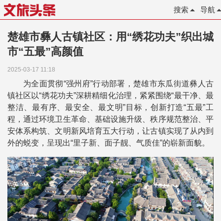
搜索
导航
楚雄市彝人古镇社区：用“绣花功夫”织出城
市“五最”高颜值
2025-03-17 11:18
为全面贯彻“强州府”行动部署，楚雄市东瓜街道彝人古
镇社区以“绣花功夫”深耕精细化治理，紧紧围绕“最干净、最
整洁、最有序、最安全、最文明”目标，创新打造“五最”工
程，通过环境卫生革命、基础设施升级、秩序规范整治、平
安体系构筑、文明新风培育五大行动，让古镇实现了从内到
外的蜕变，呈现出“里子新、面子靓、气质佳”的崭新面貌。