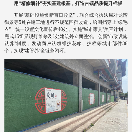
用“精修细补”夯实基建根基，打造古镇品质提升样板
开展“基础设施焕新百日攻坚”，联合综合执法局对龙湾
御景等5处在建工地进行不规范围挡改造，给围挡穿上“绿毛
衣”，统一设置文化宣传栏40处。实施“城市家具”美容计划，
完成15组景观灯维修及1处建筑外立面整治。创新“市政设施
认养”制度，发动商户认领维护花箱、护栏等城市部件38
个，实现“建管养”全链条闭环。