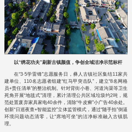
以“绣花功夫”刷新古镇颜值，争创全域洁净示范标杆
在“3·5学雷锋”志愿服务日，彝人古镇社区集结11家共
建单位、110名志愿者组建“红马甲突击队”，建立“8名网格
员+责任清单”的整治机制。针对背街小巷、河道沟渠等卫生
死角开展“地毯式”清理，累计清理公共区域垃圾约2吨，规
范处置废弃家具家电40余件，清除“牛皮癣”小广告40余处。
创新“日巡夜查+智能监控”立体监管模式，通过“随手拍”倒逼
环境问题动态清零，让“席地可坐”的洁净标准融入古镇肌
理。