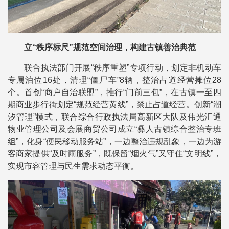
立“秩序标尺”规范空间治理，构建古镇善治典范
联合执法部门开展“秩序重塑”专项行动，划定非机动车
专属泊位16处，清理“僵尸车”8辆，整治占道经营摊位28
个。首创“商户自治联盟”，推行“门前三包”，在古镇一至四
期商业步行街划定“规范经营黄线”，禁止占道经营。创新“潮
汐管理”模式，联合综合行政执法局高新区大队及伟光汇通
物业管理公司及会展商贸公司成立“彝人古镇综合整治专班
组”，化身“便民移动服务站”，一边整治违规乱象，一边为游
客商家提供“及时雨服务”，既保留“烟火气”又守住“文明线”，
实现市容管理与民生需求动态平衡。