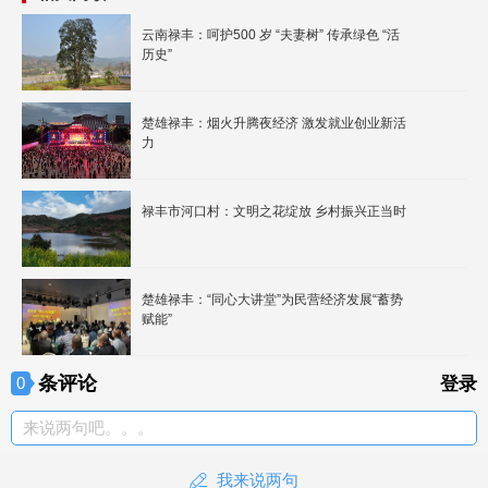
云南禄丰：呵护500 岁 “夫妻树” 传承绿色 “活
历史”
楚雄禄丰：烟火升腾夜经济 激发就业创业新活
力
禄丰市河口村：文明之花绽放 乡村振兴正当时
楚雄禄丰：“同心大讲堂”为民营经济发展“蓄势
赋能”
条评论
0
登录
来说两句吧。。。
我来说两句