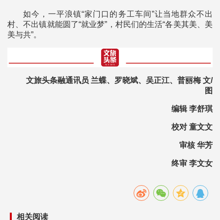
如今，一平浪镇“家门口的务工车间”让当地群众不出
村、不出镇就能圆了“就业梦”，村民们的生活“各美其美、美
美与共”。
文旅头条融通讯员 兰蝶、罗晓斌、吴正江、普丽梅 文/
图
编辑 李舒琪
校对 童文文
审核 华芳
终审 李文女
相关阅读