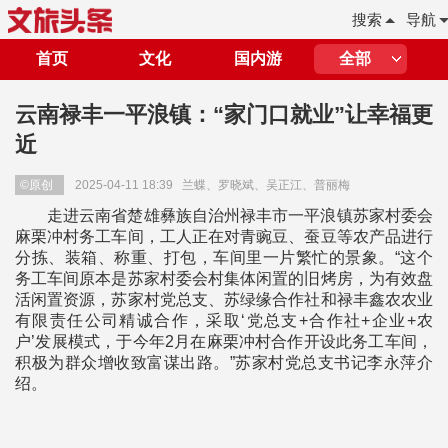
搜索
导航
首页
文化
国内游
全部
云南禄丰一平浪镇：“家门口就业”让幸福更
近
©原创
2025-04-11 18:39
兰蝶、罗晓斌、吴正江、普丽梅
走进云南省楚雄彝族自治州禄丰市一平浪镇苏家村委会
麻栗冲村务工车间，工人正在对青豌豆、蚕豆等农产品进行
分拣、装箱、称重、打包，车间里一片繁忙的景象。“这个
务工车间原本是苏家村委会村集体闲置的旧烤房，为有效盘
活闲置资源，苏家村党总支、苏绿缘合作社和禄丰鑫农农业
有限责任公司精诚合作，采取‘党总支+合作社+企业+农
户’发展模式，于今年2月在麻栗冲村合作开设此务工车间，
积极为群众增收致富谋出路。”苏家村党总支书记李永萍介
绍。